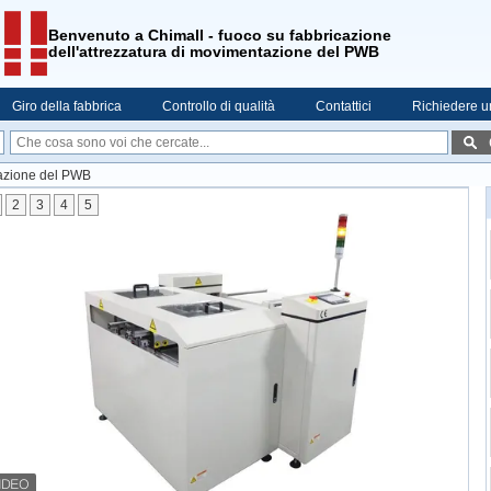
Benvenuto a Chimall - fuoco su fabbricazione
dell'attrezzatura di movimentazione del PWB
Giro della fabbrica
Controllo di qualità
Contattici
Richiedere u
tazione del PWB
2
3
4
5