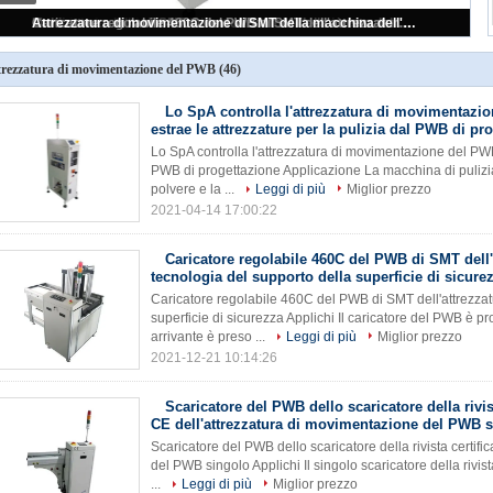
Il multiplo lancia lo scaricatore del PWB dell'attrezzatura di movimentazione del PWB per la separazione GIUSTA del PWB di NG
trezzatura di movimentazione del PWB
(46)
Lo SpA controlla l'attrezzatura di movimentazi
estrae le attrezzature per la pulizia dal PWB di pr
Lo SpA controlla l'attrezzatura di movimentazione del PWB,
PWB di progettazione Applicazione La macchina di pulizia
polvere e la ...
Leggi di più
Miglior prezzo
2021-04-14 17:00:22
Caricatore regolabile 460C del PWB di SMT dell'
tecnologia del supporto della superficie di sicure
Caricatore regolabile 460C del PWB di SMT dell'attrezzat
superficie di sicurezza Applichi Il caricatore del PWB è p
arrivante è preso ...
Leggi di più
Miglior prezzo
2021-12-21 10:14:26
Scaricatore del PWB dello scaricatore della rivist
CE dell'attrezzatura di movimentazione del PWB 
Scaricatore del PWB dello scaricatore della rivista certif
del PWB singolo Applichi Il singolo scaricatore della rivis
...
Leggi di più
Miglior prezzo