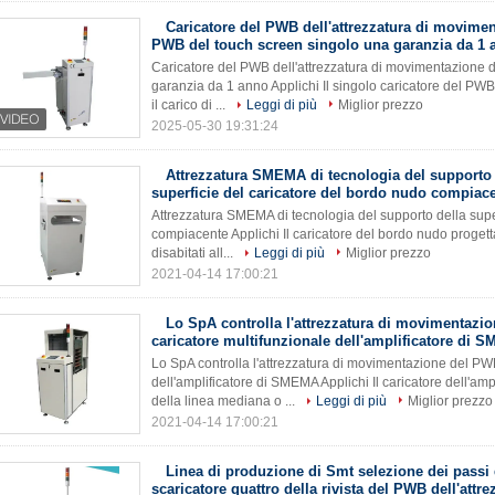
Caricatore del PWB dell'attrezzatura di movime
PWB del touch screen singolo una garanzia da 1 
Caricatore del PWB dell'attrezzatura di movimentazione 
garanzia da 1 anno Applichi Il singolo caricatore del PWB d
il carico di ...
Leggi di più
Miglior prezzo
2025-05-30 19:31:24
Attrezzatura SMEMA di tecnologia del supporto 
superficie del caricatore del bordo nudo compiac
Attrezzatura SMEMA di tecnologia del supporto della supe
compiacente Applichi Il caricatore del bordo nudo progett
disabitati all...
Leggi di più
Miglior prezzo
2021-04-14 17:00:21
Lo SpA controlla l'attrezzatura di movimentazi
caricatore multifunzionale dell'amplificatore di 
Lo SpA controlla l'attrezzatura di movimentazione del PWB
dell'amplificatore di SMEMA Applichi Il caricatore dell'am
della linea mediana o ...
Leggi di più
Miglior prezzo
2021-04-14 17:00:21
Linea di produzione di Smt selezione dei passi 
scaricatore quattro della rivista del PWB dell'attre