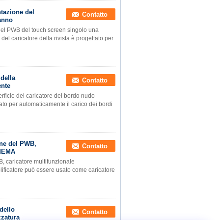
ntazione del
Contatto
anno
del PWB del touch screen singolo una
el caricatore della rivista è progettato per
della
Contatto
ente
rficie del caricatore del bordo nudo
ato per automaticamente il carico dei bordi
one del PWB,
Contatto
SMEMA
, caricatore multifunzionale
plificatore può essere usato come caricatore
dello
Contatto
zzatura