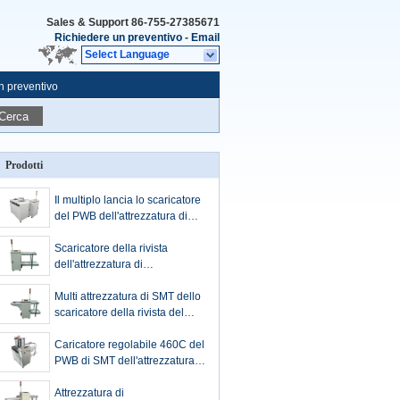
Sales & Support
86-755-27385671
Richiedere un preventivo
-
Email
Select Language
n preventivo
Cerca
Prodotti
Il multiplo lancia lo scaricatore
del PWB dell'attrezzatura di
movimentazione del PWB per
la separazione GIUSTA del
Scaricatore della rivista
PWB di NG
dell'attrezzatura di
movimentazione del PWB di
SMT multi per l'Assemblea del
Multi attrezzatura di SMT dello
PWB
scaricatore della rivista del
PWB controllata dallo SpA di
Omron
Caricatore regolabile 460C del
PWB di SMT dell'attrezzatura di
movimentazione del PWB di
alta precisione
Attrezzatura di