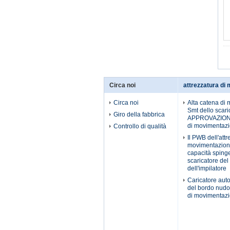
Circa noi
attrezzatura di
Circa noi
Alta catena di 
Smt dello scaric
Giro della fabbrica
APPROVAZIONE 
di movimentaz
Controllo di qualità
Il PWB dell'attr
movimentazion
capacità spinge 
scaricatore de
dell'impilatore
Caricatore aut
del bordo nudo 
di movimentaz