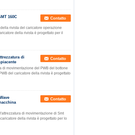
 SMT 160C
Contatto
della rivista del caricatore operazione
icatore della rivista è progettato per il
trezzatura di
Contatto
piacente
ra di movimentazione del PWB del bottone
WB del caricatore della rivista è progettato
 Wave
Contatto
 macchina
l'attrezzatura di movimentazione di Smt
aricatore della rivista è progettato per lo