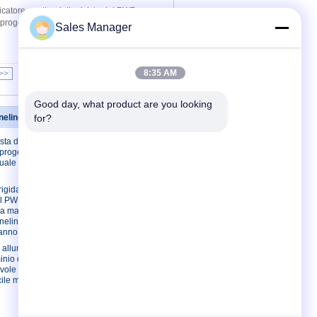
catore quattro della rivista del PWB
a è progettato per lo scarico di PCBs, un PWB
Sales Manager
8:35 AM
>>
>|
Good day, what product are you looking 
neling del PWB
for?
Contattici
sta del PWB
Contattici
progettazione,
Richieda una
nuale del cavo
citazione
E-Mail
rigida
el PWB
Mappa del sito
la macchina
Sito mobile
neling una
 anno
i alluminio del
inio della
vole del PWB
ile mantiene