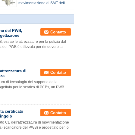
movimentazione di SMT della
macchina dell'Assemblea del
sistema di controllo dello SpA
PWB
one del PWB,
Contatto
ogettazione
 estrae le attrezzature per la pulizia dal
 del PWB è utilizzata per rimuovere la
attrezzatura di
Contatto
zza
ura di tecnologia del supporto della
rogettato per lo scarico di PCBs, un PWB
a certificato
Contatto
singolo
icato CE dell'attrezzatura di movimentazione
ta (scaricatore del PWB) è progettato per lo