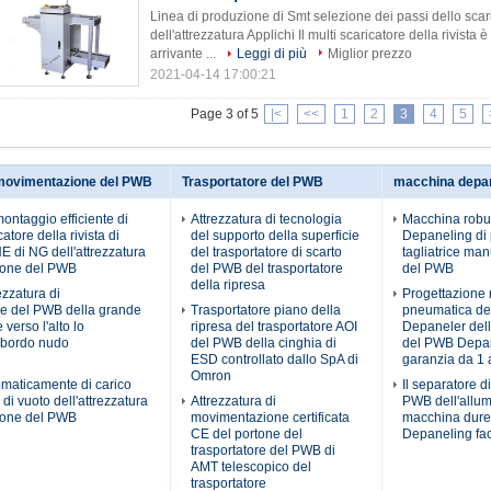
Linea di produzione di Smt selezione dei passi dello scari
dell'attrezzatura Applichi Il multi scaricatore della rivist
arrivante ...
Leggi di più
Miglior prezzo
2021-04-14 17:00:21
Page 3 of 5
|<
<<
1
2
3
4
5
 movimentazione del PWB
Trasportatore del PWB
macchina depa
montaggio efficiente di
Attrezzatura di tecnologia
Macchina robu
atore della rivista di
del supporto della superficie
Depaneling di 
di NG dell'attrezzatura
del trasportatore di scarto
tagliatrice ma
ione del PWB
del PWB del trasportatore
del PWB
della ripresa
ezzatura di
Progettazione 
e del PWB della grande
Trasportatore piano della
pneumatica d
verso l'alto lo
ripresa del trasportatore AOI
Depaneler del
l bordo nudo
del PWB della cinghia di
del PWB Depa
ESD controllato dallo SpA di
garanzia da 1
Omron
omaticamente di carico
Il separatore d
di vuoto dell'attrezzatura
Attrezzatura di
PWB dell'allum
ione del PWB
movimentazione certificata
macchina dure
CE del portone del
Depaneling fac
trasportatore del PWB di
AMT telescopico del
trasportatore