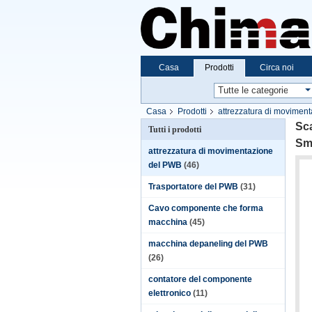
Casa
Prodotti
Circa noi
Casa
Prodotti
attrezzatura di movimen
macchina dell'Assemblea del PWB
Sca
Tutti i prodotti
Sm
attrezzatura di movimentazione
del PWB
(46)
Trasportatore del PWB
(31)
Cavo componente che forma
macchina
(45)
macchina depaneling del PWB
(26)
contatore del componente
elettronico
(11)