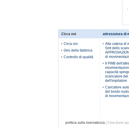
Circa noi
attrezzatura di
Circa noi
Alta catena di 
Smt dello scaric
Giro della fabbrica
APPROVAZIONE 
di movimentaz
Controllo di qualità
Il PWB dell'attr
movimentazion
capacità spinge 
scaricatore de
dell'impilatore
Caricatore aut
del bordo nudo 
di movimentaz
politica sulla riservatezza
| Cina buon qua