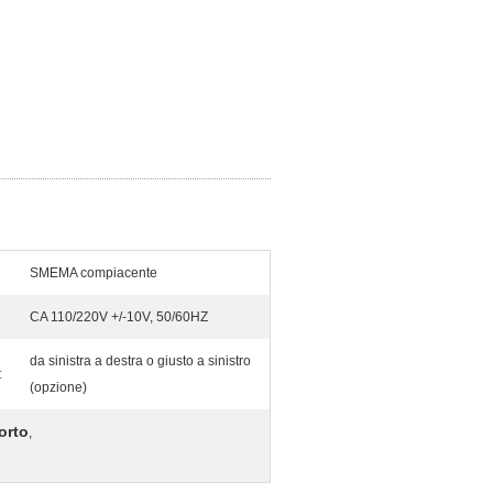
SMEMA compiacente
CA 110/220V +/-10V, 50/60HZ
da sinistra a destra o giusto a sinistro
:
(opzione)
orto
,