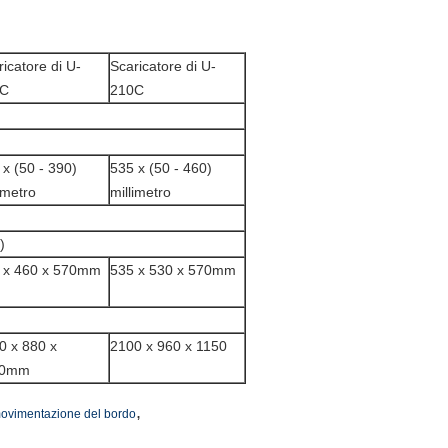
icatore di U-
Scaricatore di U-
0C
210C
 x (50 - 390)
535 x (50 - 460)
imetro
millimetro
)
 x 460 x 570mm
535 x 530 x 570mm
0 x 880 x
2100 x 960 x 1150
50mm
,
 movimentazione del bordo