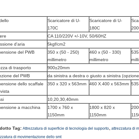
ello
Scaricatore di U-
Scaricatore di U-
Scar
170C
180C
20
ere
CA 110/220V +/-10V, 50/60HZ
ssione d'aria
5kgf/cm2
mensione del PWB
350 x (50 - 250)
460 x (50 - 330)
535
millimetro
millimetro
mill
ezza di trasporto
900±20mm
ezione del PWB
da sinistra a destra o giusto a sinistra (opzione
ensione dello scaffale
350 x 320 x 563mm
460 X.400 x 563mm
535
ivista
si
10,20,30,40mm
ensione a macchina
1700 x 760 x
1800 x 820 x
200
1150mm
1150mm
11
,
dotto Tag:
Attrezzatura di superficie di tecnologia del supporto
attrezzatura di
ezzatura di movimentazione dello smt