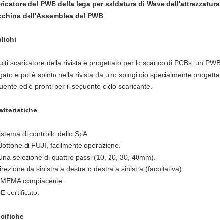
ricatore del PWB della lega per saldatura di Wave dell'attrezzatur
china dell'Assemblea del PWB
plichi
multi scaricatore della rivista è progettato per lo scarico di PCBs, un PW
gato e poi è spinto nella rivista da uno spingitoio specialmente progettato
uente ed è pronti per il seguente ciclo scaricante.
atteristiche
sistema di controllo dello SpA.
Bottone di FUJI, facilmente operazione.
Una selezione di quattro passi (10, 20, 30, 40mm).
direzione da sinistra a destra o destra a sinistra (facoltativa).
 SMEMA compiacente.
E certificato.
cifiche