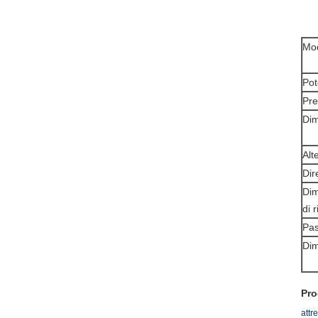
Mod
Pot
Pre
Di
Alt
Dir
Dim
di r
Pas
Dim
Pro
attr