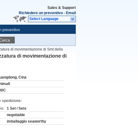
Sales & Support
Richiedere un preventivo
-
Email
Select Language
n preventivo
Cerca
zzatura di movimentazione di Smt della
ezzatura di movimentazione di
uangdong, Cina
himall
80C
e spedizione:
mo:
1 Set / Sets
negotiable
imballaggio seaworthy