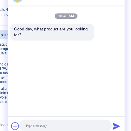
abile 460C del PWB di SMT
 di movimentazione del PWB di alta
10:40 AM
Good day, what product are you looking 
neling del PWB
for?
Contattici
sta del PWB
Contattici
progettazione,
Richieda una
nuale del cavo
citazione
E-Mail
rigida
el PWB
Mappa del sito
la macchina
Sito mobile
neling una
 anno
i alluminio del
inio della
vole del PWB
ile mantiene
ronic Technology Co., Limited. All Rights