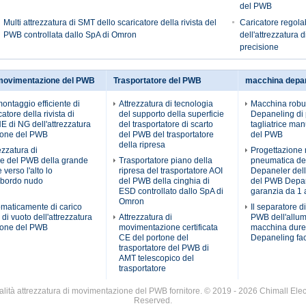
del PWB
Multi attrezzatura di SMT dello scaricatore della rivista del
Caricatore regol
PWB controllata dallo SpA di Omron
dell'attrezzatura
precisione
 movimentazione del PWB
Trasportatore del PWB
macchina depa
montaggio efficiente di
Attrezzatura di tecnologia
Macchina robu
atore della rivista di
del supporto della superficie
Depaneling di 
di NG dell'attrezzatura
del trasportatore di scarto
tagliatrice ma
ione del PWB
del PWB del trasportatore
del PWB
della ripresa
ezzatura di
Progettazione 
e del PWB della grande
Trasportatore piano della
pneumatica d
verso l'alto lo
ripresa del trasportatore AOI
Depaneler del
l bordo nudo
del PWB della cinghia di
del PWB Depa
ESD controllato dallo SpA di
garanzia da 1
Omron
omaticamente di carico
Il separatore d
di vuoto dell'attrezzatura
Attrezzatura di
PWB dell'allum
ione del PWB
movimentazione certificata
macchina dure
CE del portone del
Depaneling fac
trasportatore del PWB di
AMT telescopico del
trasportatore
lità attrezzatura di movimentazione del PWB fornitore. © 2019 - 2026 Chimall Elect
Reserved.