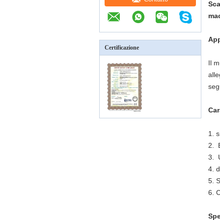
Sca
mac
Ap
Certificazione
Il 
alle
seg
Car
1. 
2.
3. 
4. 
5.
6. C
Spe