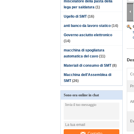
miscelatore della pasta della
lega per saldatura
(1)
Ugello di SMT
(16)
anti banco da lavoro statico
(14)
Governo asciutto elettronico
(14)
macchina di spogliatura
automatica del cavo
(11)
Des
Materiali di consumo di SMT
(8)
Co
Macchina dell'Assemblea di
SMT
(26)
Pr
Sono ora online in chat
Al
Ev
Contatto