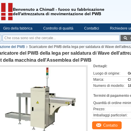
Benvenuto a Chimall - fuoco su fabbricazione
dell'attrezzatura di movimentazione del PWB
Giro della fabbrica
Controllo di qualità
Contattici
Richiedere u
tazione del PWB
Scaricatore del PWB della lega per saldatura di Wave dell'attre
ricatore del PWB della lega per saldatura di Wave dell'attr
t della macchina dell'Assemblea del PWB
Dettagli:
Luogo di origine:
G
Marca:
C
Numero di modello:
1
Termini di pagamento 
Quantità di ordine mini
Prezzo:
Imballaggi particolari:
Contatto