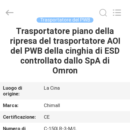
2025
Chimall
Electronic
Technology
Co.,
Trasportatore del PWB
Limited.
All
Rights
Trasportatore piano della
CASA
Reserved.
ripresa del trasportatore AOI
PRODOTTI
del PWB della cinghia di ESD
controllato dallo SpA di
CIRCA
Omron
NOI
Luogo di
La Cina
origine:
GIRO
DELLA
Marca:
Chimall
FABBRICA
Certificazione:
CE
Numero di
C-150LR-3-M/L