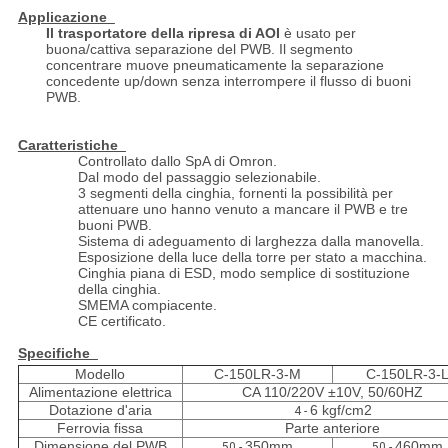
Applicazione
Il trasportatore della ripresa di AOI
è usato per
buona/cattiva separazione del PWB. Il segmento
concentrare muove pneumaticamente la separazione
concedente up/down senza interrompere il flusso di buoni
PWB.
Caratteristiche
Controllato dallo SpA di Omron.
Dal modo del passaggio selezionabile.
3 segmenti della cinghia, fornenti la possibilità per
attenuare uno hanno venuto a mancare il PWB e tre
buoni PWB.
Sistema di adeguamento di larghezza dalla manovella.
Esposizione della luce della torre per stato a macchina.
Cinghia piana di ESD, modo semplice di sostituzione
della cinghia.
SMEMA compiacente.
CE certificato.
Specifiche
Modello
C-150LR-3-M
C-150LR-3-
Alimentazione elettrica
CA 110/220V ±10V, 50/60HZ
Dotazione d'aria
6 kgf/cm2
4 -
Ferrovia fissa
Parte anteriore
Dimensione del PWB
350mm
460mm
50 -
50 -