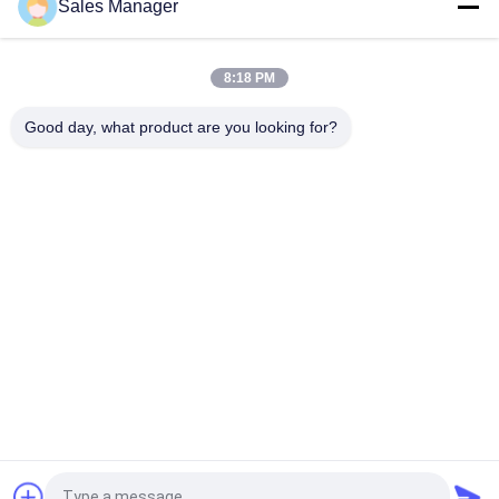
Sales Manager
Lo SpA controlla il manuale del trasportatore del PWB del
passaggio pedonale 600mm di SMT con Front Fixed Rail
sistema di controllo dello SpA del trasportatore di
8:18 PM
collegamento dell'attrezzatura di movimentazione di SMT del
trasportatore del PWB di 500mm
Good day, what product are you looking for?
Categorie popolari
Tutti
Attrezzatura Di 
Trasportatore Del 
Movimentazione Del 
PWB
PWB
Cavo Componente 
Macchina 
Che Forma Macchina
Depaneling Del PWB
Contatore Del 
Miscelatore Della 
Componente 
Pasta Della Lega 
Elettronico
Per Saldatura
Anti Banco Da 
Ugello Di SMT
Lavoro Statico