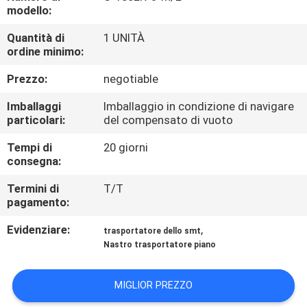
CONTROLLO
modello:
DI
Quantità di
1 UNITÀ
ordine minimo:
QUALITÀ
Prezzo:
negotiable
CONTATTICI
Imballaggi
Imballaggio in condizione di navigare
particolari:
del compensato di vuoto
RICHIEDA
Tempi di
20 giorni
consegna:
UNA
CITAZIONE
Termini di
T/T
pagamento:
Evidenziare:
,
MAPPA
trasportatore dello smt
Nastro trasportatore piano
DEL
SITO
MIGLIOR PREZZO