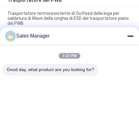
Trasportatore del PWB
Trasportatore termoresistente di Outfeed della lega per
saldatura di Wave della cinghia di ESD del trasportatore piano
del PWB
Sales Manager
Lo SpA controlla il manuale del trasportatore del PWB del
passaggio pedonale 600mm di SMT con Front Fixed Rail
sistema di controllo dello SpA del trasportatore di
7:37 PM
collegamento dell'attrezzatura di movimentazione di SMT del
trasportatore del PWB di 500mm
Good day, what product are you looking for?
Categorie popolari
Tutti
Attrezzatura Di 
Trasportatore Del 
Movimentazione Del 
PWB
PWB
Cavo Componente 
Macchina 
Che Forma Macchina
Depaneling Del PWB
Contatore Del 
Miscelatore Della 