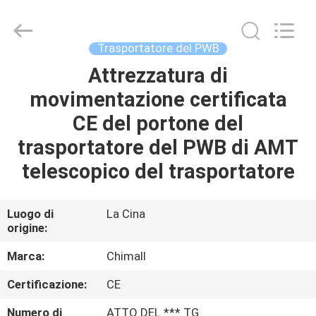
2025
Chimall
Electronic
Technology
Co.,
Trasportatore del PWB
Limited.
All
Rights
Attrezzatura di
CASA
Reserved.
movimentazione certificata
PRODOTTI
CE del portone del
trasportatore del PWB di AMT
CIRCA
telescopico del trasportatore
NOI
Luogo di
La Cina
origine:
GIRO
DELLA
Marca:
Chimall
FABBRICA
Certificazione:
CE
Numero di
ATTO DEL *** TG