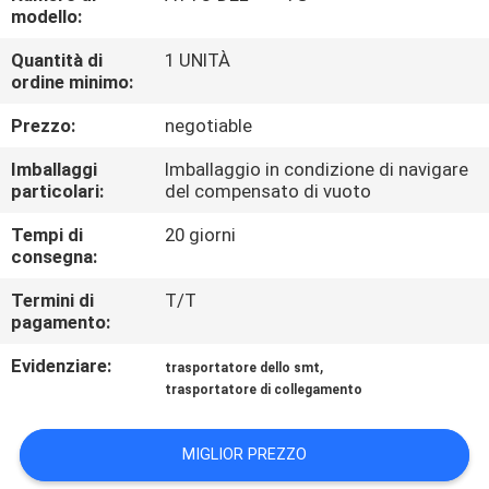
CONTROLLO
modello:
DI
Quantità di
1 UNITÀ
ordine minimo:
QUALITÀ
Prezzo:
negotiable
CONTATTICI
Imballaggi
Imballaggio in condizione di navigare
particolari:
del compensato di vuoto
RICHIEDA
Tempi di
20 giorni
consegna:
UNA
CITAZIONE
Termini di
T/T
pagamento:
Evidenziare:
,
MAPPA
trasportatore dello smt
trasportatore di collegamento
DEL
SITO
MIGLIOR PREZZO