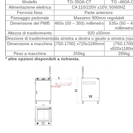
Modello
TG-350A-CT
TG -460A-
Alimentazione elettrica
CA 110/220V ±10V, 50/60HZ
Ferrovia fissa
Parte anteriore
Passaggio pedonale
Massimo 900mm regolabili
Dimensione del PWB
460x (50 – 350) millimetro
535x (50 – 4
millimetro
Altezza di trasferimento
920 ±50mm
Direzione di trasferimento
da sinistra a destra o giusto a sinistra (op
Dimensione a macchina
(750-1700) x720x1180mm
(750-1700
x820x1180
Peso a macchina
255kg
285kg
* altre opzioni disponibili a richiesta.