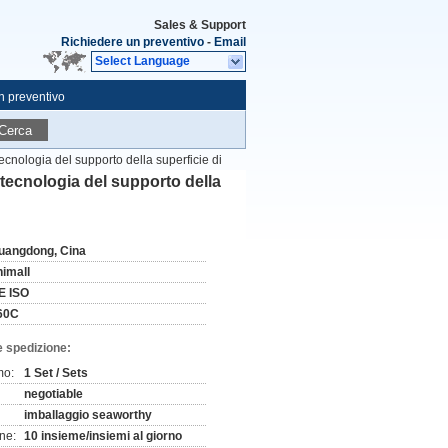
Sales & Support
Richiedere un preventivo
-
Email
Select Language
n preventivo
Cerca
ecnologia del supporto della superficie di
 tecnologia del supporto della
uangdong, Cina
himall
E ISO
60C
e spedizione:
mo:
1 Set / Sets
negotiable
imballaggio seaworthy
ne:
10 insieme/insiemi al giorno