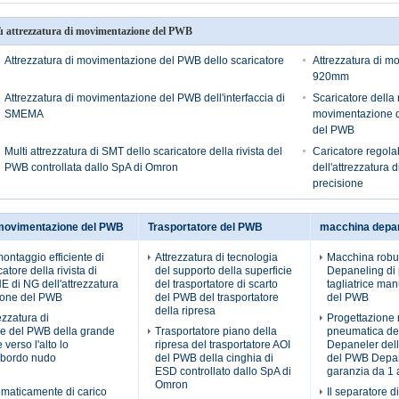
ù attrezzatura di movimentazione del PWB
Attrezzatura di movimentazione del PWB dello scaricatore
Attrezzatura di m
920mm
Attrezzatura di movimentazione del PWB dell'interfaccia di
Scaricatore della r
SMEMA
movimentazione d
del PWB
Multi attrezzatura di SMT dello scaricatore della rivista del
Caricatore regol
PWB controllata dallo SpA di Omron
dell'attrezzatura
precisione
 movimentazione del PWB
Trasportatore del PWB
macchina depa
montaggio efficiente di
Attrezzatura di tecnologia
Macchina robu
atore della rivista di
del supporto della superficie
Depaneling di 
di NG dell'attrezzatura
del trasportatore di scarto
tagliatrice ma
ione del PWB
del PWB del trasportatore
del PWB
della ripresa
ezzatura di
Progettazione 
e del PWB della grande
Trasportatore piano della
pneumatica d
verso l'alto lo
ripresa del trasportatore AOI
Depaneler del
l bordo nudo
del PWB della cinghia di
del PWB Depa
ESD controllato dallo SpA di
garanzia da 1
Omron
omaticamente di carico
Il separatore d