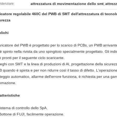
attrezzatura di movimentazione dello smt
attrez
idenziare:
,
icatore regolabile 460C del PWB di SMT dell'attrezzatura di tecnol
urezza
plichi
caricatore del PWB è progettato per lo scarico di PCBs, un PWB arrivante
è spinto nella rivista da uno spingitoio specialmente progettato. Gli indi
è pronti per il seguente ciclo scaricante.
leghi con SMT e la linea di produzioni di AI, progettazione della sicur
quando è spinta e per non ridurre così il tasso di difetto. L'operazione d
teggio automatico, allarme dell'errore funziona, è richiesta per una ga
omazione.
atteristiche
sistema di controllo dello SpA.
Bottone di FUJI, facilmente operazione.