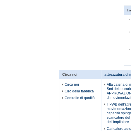
Pi
Circa noi
attrezzatura di
Circa noi
Alta catena di 
Smt dello scaric
Giro della fabbrica
APPROVAZIONE 
di movimentaz
Controllo di qualità
Il PWB dell'attr
movimentazion
capacità spinge 
scaricatore de
dell'impilatore
Caricatore aut