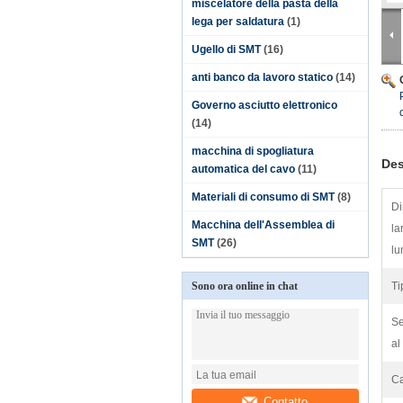
miscelatore della pasta della
lega per saldatura
(1)
Ugello di SMT
(16)
anti banco da lavoro statico
(14)
Governo asciutto elettronico
(14)
macchina di spogliatura
Des
automatica del cavo
(11)
Materiali di consumo di SMT
(8)
Di
Macchina dell'Assemblea di
la
SMT
(26)
lu
Sono ora online in chat
Ti
Se
al
Ca
Contatto