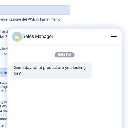
ovimentazione del PWB di trasferimento
ivista dell'attrezzatura di
Sales Manager
el PWB di SMT multi per l'Assemblea
abile 460C del PWB di SMT
 di movimentazione del PWB di alta
5:54 PM
Good day, what product are you looking 
neling del PWB
for?
Contattici
sta del PWB
Contattici
progettazione,
Richieda una
nuale del cavo
citazione
E-Mail
rigida
el PWB
Mappa del sito
la macchina
Sito mobile
neling una
 anno
i alluminio del