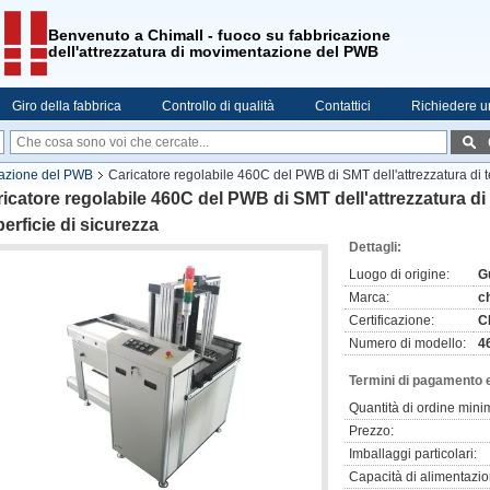
Benvenuto a Chimall - fuoco su fabbricazione
dell'attrezzatura di movimentazione del PWB
Giro della fabbrica
Controllo di qualità
Contattici
Richiedere u
tazione del PWB
Caricatore regolabile 460C del PWB di SMT dell'attrezzatura di t
icatore regolabile 460C del PWB di SMT dell'attrezzatura di
erficie di sicurezza
Dettagli:
Luogo di origine:
G
Marca:
c
Certificazione:
C
Numero di modello:
4
Termini di pagamento 
Quantità di ordine mini
Prezzo:
Imballaggi particolari:
Capacità di alimentazio