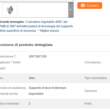
Contatto
Grande immagine :
Caricatore regolabile 460C del
PWB di SMT dell'attrezzatura di tecnologia del supporto
della superficie di sicurezza
Miglior prezzo
crizione di prodotto dettagliata
mensione (*
300*280*200
rghezza * livello
Circostanza:
ngo):
po:
Altro
Tipo muoventesi:
rvizio di assistenza
Supporto di terzi d'oltremare
Garanzia:
 cliente fornito:
disponibile
rico nominale:
2
Porto: