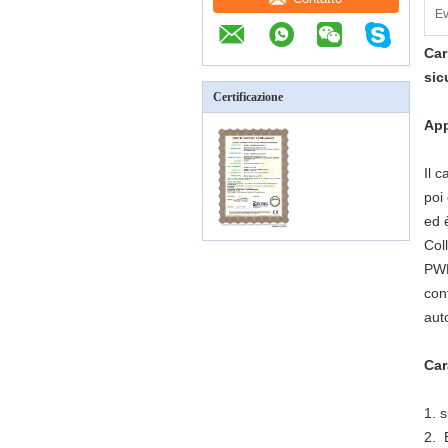
Ev
Car
sic
Certificazione
Ap
Il 
poi 
ed 
Col
PWB 
con
aut
Car
1. 
2.