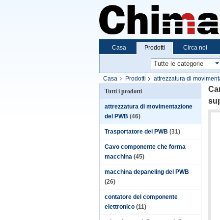
Casa
Prodotti
Circa noi
Casa
Prodotti
attrezzatura di movimen
sicurezza
Car
Tutti i prodotti
sup
attrezzatura di movimentazione
del PWB
(46)
Trasportatore del PWB
(31)
Cavo componente che forma
macchina
(45)
macchina depaneling del PWB
(26)
contatore del componente
elettronico
(11)