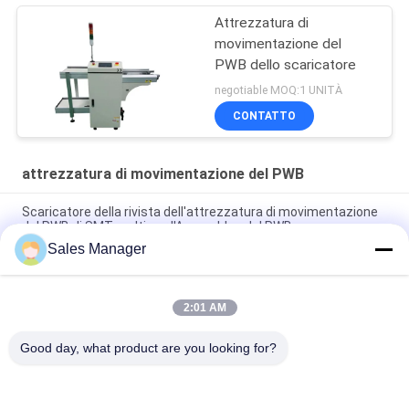
Attrezzatura di
movimentazione del
PWB dello scaricatore
negotiable MOQ:1 UNITÀ
CONTATTO
attrezzatura di movimentazione del PWB
Scaricatore della rivista dell'attrezzatura di movimentazione
del PWB di SMT multi per l'Assemblea del PWB
Sales Manager
Multi attrezzatura di SMT dello scaricatore della rivista del
PWB controllata dallo SpA di Omron
2:01 AM
Caricatore regolabile 460C del PWB di SMT dell'attrezzatura di
movimentazione del PWB di alta precisione
Good day, what product are you looking for?
Categorie popolari
Tutti