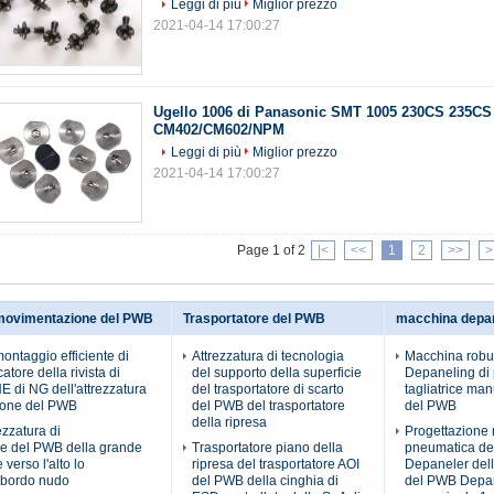
Leggi di più
Miglior prezzo
2021-04-14 17:00:27
Ugello 1006 di Panasonic SMT 1005 230CS 235CS
CM402/CM602/NPM
Leggi di più
Miglior prezzo
2021-04-14 17:00:27
Page 1 of 2
|<
<<
1
2
>>
>
 movimentazione del PWB
Trasportatore del PWB
macchina depa
montaggio efficiente di
Attrezzatura di tecnologia
Macchina robu
atore della rivista di
del supporto della superficie
Depaneling di 
di NG dell'attrezzatura
del trasportatore di scarto
tagliatrice ma
ione del PWB
del PWB del trasportatore
del PWB
della ripresa
ezzatura di
Progettazione 
e del PWB della grande
Trasportatore piano della
pneumatica d
verso l'alto lo
ripresa del trasportatore AOI
Depaneler del
l bordo nudo
del PWB della cinghia di
del PWB Depa