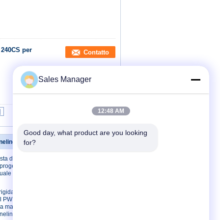
 240CS per
Contatto
Sales Manager
12:48 AM
|
Good day, what product are you looking 
neling del PWB
for?
Contattici
sta del PWB
Contattici
progettazione,
Richieda una
nuale del cavo
citazione
E-Mail
rigida
el PWB
Mappa del sito
la macchina
Sito mobile
neling una