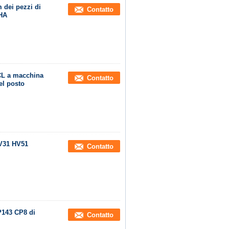
dei pezzi di
Contatto
AHA
 CL a macchina
Contatto
el posto
V31 HV51
Contatto
143 CP8 di
Contatto