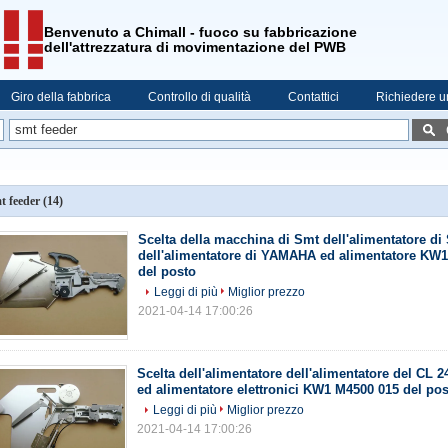
Benvenuto a Chimall - fuoco su fabbricazione
dell'attrezzatura di movimentazione del PWB
Giro della fabbrica
Controllo di qualità
Contattici
Richiedere u
t feeder
(14)
Scelta della macchina di Smt dell'alimentatore d
dell'alimentatore di YAMAHA ed alimentatore KW
del posto
Leggi di più
Miglior prezzo
2021-04-14 17:00:26
Scelta dell'alimentatore dell'alimentatore del 
ed alimentatore elettronici KW1 M4500 015 del po
Leggi di più
Miglior prezzo
2021-04-14 17:00:26