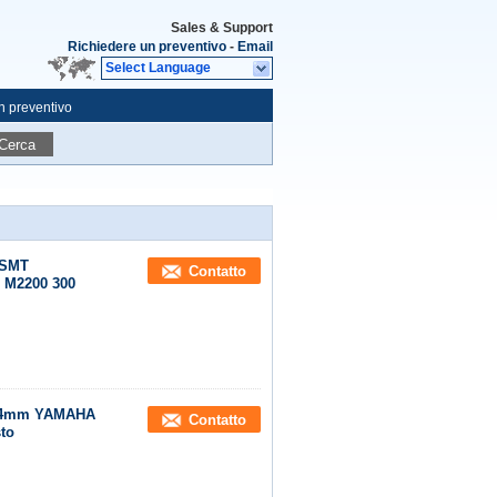
Sales & Support
Richiedere un preventivo
-
Email
Select Language
n preventivo
Cerca
i SMT
Contatto
1 M2200 300
CL 24mm YAMAHA
Contatto
sto