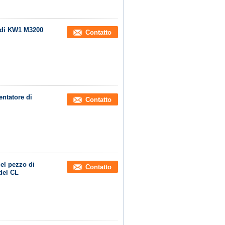
 di KW1 M3200
Contatto
ntatore di
Contatto
el pezzo di
Contatto
del CL