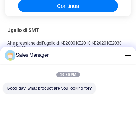
Continua
Ugello di SMT
Alta pressione dell'ugello di KE2000 KE2010 KE2020 KE2030
JUKI SMT
Sales Manager
Ugello girante ad alta pressione KE2000 KE2010 KE2020
KE2030 dell'ugello JUKI di SMT
10:36 PM
Scelta di SMT dell'ugello Yamaha/di Assembleon SMT ed
ugello del posto per Mounter
Good day, what product are you looking for?
Categorie popolari
Tutti
Attrezzatura Di 
Trasportatore Del 
Movimentazione Del 
PWB
PWB
Cavo Componente 
Macchina 