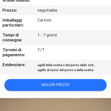
ordine minimo:
CONTROLLO
Prezzo:
negotiable
DI
QUALITÀ
Imballaggi
Cartoni
particolari:
CONTATTICI
Tempi di
1 - 7 giorni
consegna:
Termini di
T/T
RICHIEDA
pagamento:
UNA
Evidenziare:
,
ugelli della scelta e del posto dello smt
CITAZIONE
ugello di vuoto del posto e della scelta
MAPPA
MIGLIOR PREZZO
DEL
SITO