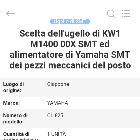
2025
Chimall
Electronic
Technology
Co.,
Ugello di SMT
Limited.
All
Rights
Scelta dell'ugello di KW1
CASA
Reserved.
M1400 00X SMT ed
PRODOTTI
alimentatore di Yamaha SMT
dei pezzi meccanici del posto
CIRCA
NOI
Luogo di
Giappone
origine:
GIRO
Marca:
YAMAHA
DELLA
Numero di
CL 825
modello:
FABBRICA
Quantità di
1 UNITÀ