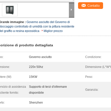
Contatto
Grande immagine :
Governo asciutto del Governo di
stoccaggio controllato di umidità con la pittura resistente
del graffio a resina epossidica
Miglior prezzo
crizione di prodotto dettagliata
po:
Governo asciutto
Condizione:
nsione:
220v 50hz
Dimensione (L*W*
tere (W):
15KW
Peso:
rvizio di assistenza
Supporto di terzi d'oltremare
Garanzia:
 cliente fornito:
disponibile
rto:
Shenzhen