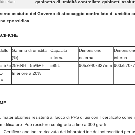
gabinetto di umidità controllate
gabinetti asciut
idenziare:
,
erno asciutto del Governo di stoccaggio controllato di umidità con
ina epossidica
ECIFICHE
ello
Gamma di umidità
Capacità
Dimensione
Dimension
(%)
interna
esterna
interna
E-575
25%RH - 55%RH
598L
905x940x827mm
903x870x
E-
Inferiore a 20%
5A
UME
. materialcomes resistenti al fuoco di PPS di usi con il certificato come 
midificatore. Può resistere centigrado a fino a 300 gradi.
. Certificazione inoltre ricevuta dei laboratori inc dei sottoscrittori per u