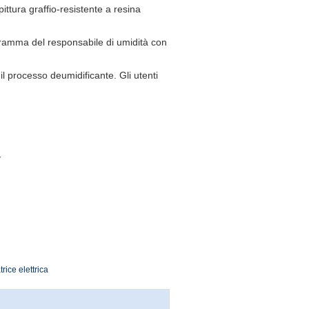
pittura graffio-resistente a resina
gramma del responsabile di umidità con
 processo deumidificante. Gli utenti
y
rice elettrica