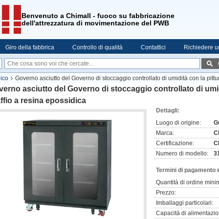
Benvenuto a Chimall - fuoco su fabbricazione
dell'attrezzatura di movimentazione del PWB
Giro della fabbrica
Controllo di qualità
Contattici
Richiedere u
nico
Governo asciutto del Governo di stoccaggio controllato di umidità con la pittur
erno asciutto del Governo di stoccaggio controllato di umidi
ffio a resina epossidica
Dettagli:
Luogo di origine:
G
Marca:
C
Certificazione:
C
Numero di modello:
3
Termini di pagamento 
Quantità di ordine mini
Prezzo:
Imballaggi particolari:
Capacità di alimentazio