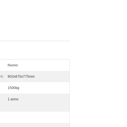
Nuovo
H):
903x870x775mm
1500kg
1 anno