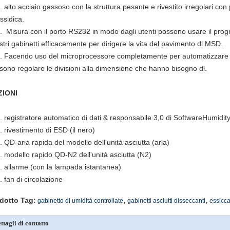
. alto acciaio gassoso con la struttura pesante e rivestito irregolari con 
ssidica.
. Misura con il porto RS232 in modo dagli utenti possono usare il pro
ostri gabinetti efficacemente per dirigere la vita del pavimento di MSD.
. Facendo uso del microprocessore completamente per automatizzare il
sono regolare le divisioni alla dimensione che hanno bisogno di.
ZIONI
. registratore automatico di dati & responsabile 3,0 di SoftwareHumidit
. rivestimento di ESD (il nero)
. QD-aria rapida del modello dell'unità asciutta (aria)
. modello rapido QD-N2 dell'unità asciutta (N2)
. allarme (con la lampada istantanea)
. fan di circolazione
,
,
dotto Tag:
gabinetto di umidità controllate
gabinetti asciutti disseccanti
essiccat
ttagli di contatto