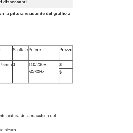
ti disseccanti
 la pittura resistente del graffio a
e
Scaffale
Potere
Prezzo
775mm
3
110/230V
$
50/60Hz
$
intelaiatura della macchina del
so sicuro.