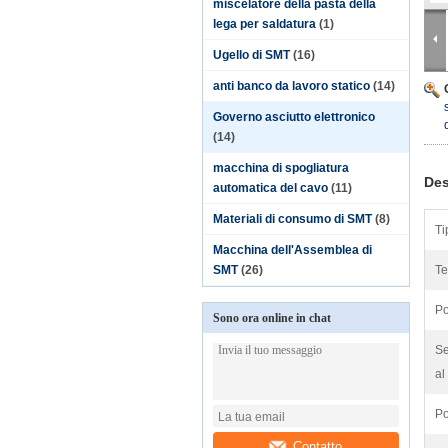
miscelatore della pasta della
lega per saldatura
(1)
Ugello di SMT
(16)
anti banco da lavoro statico
(14)
Governo asciutto elettronico
(14)
macchina di spogliatura
Des
automatica del cavo
(11)
Materiali di consumo di SMT
(8)
Ti
Macchina dell'Assemblea di
SMT
(26)
Te
Po
Sono ora online in chat
Se
al
Po
Contatto