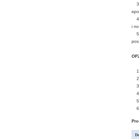
3
epo
4
i n
5
pos
OP
1
2
3
4
5
6
Pro
De