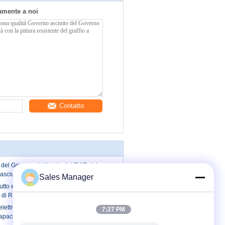
tamente a noi
Contatto
 del Governo del bordo del PWB del
sciutto elettronico del deumidificatore
Sales Manager
tto elettronico statico nero con la
 di RH di 10% - di 1%
elettronico del LED Digital Displa 165
7:27 PM
 capacità