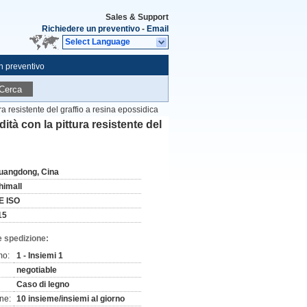
Sales & Support
Richiedere un preventivo
-
Email
Select Language
n preventivo
Cerca
a resistente del graffio a resina epossidica
tà con la pittura resistente del
uangdong, Cina
himall
E ISO
15
e spedizione:
mo:
1 - Insiemi 1
negotiable
Caso di legno
ne:
10 insieme/insiemi al giorno