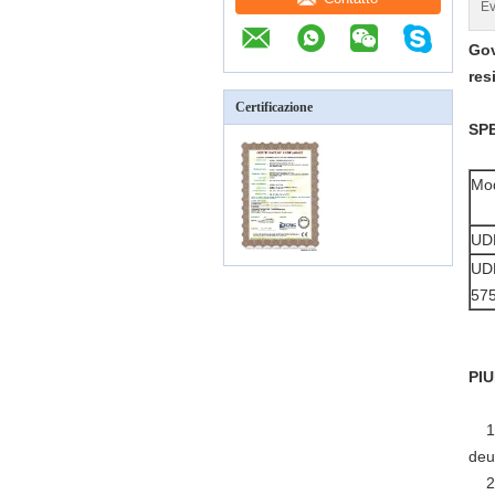
Ev
Gov
res
Certificazione
SP
Mod
UD
UD
57
PI
1
deu
2