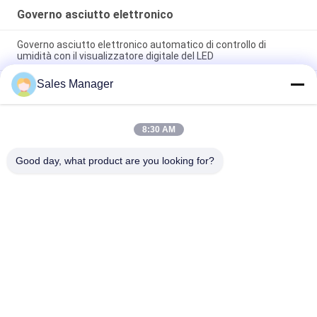
Governo asciutto elettronico
Governo asciutto elettronico automatico di controllo di
umidità con il visualizzatore digitale del LED
Sales Manager
Governo asciutto del Governo di stoccaggio controllato di
umidità con la pittura resistente del graffio a resina
epossidica
8:30 AM
Operazione facile del Governo del bordo del PWB del LED del
Governo asciutto elettronico del deumidificatore
Good day, what product are you looking for?
Categorie popolari
Tutti
Attrezzatura Di 
Trasportatore Del 
Movimentazione Del 
PWB
PWB
Cavo Componente 
Macchina 
Che Forma Macchina
Depaneling Del PWB
Contatore Del 
Miscelatore Della 