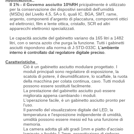
Il 1% - il
Governo
asciutto
10%RH
pricipalmente è utilizzato
per la conservazione dei dispositivi sensibili dell'umidità
(MSDs) del Livello 4,5, 5A o 6, quali IC, BGA, SMT, rame,
argento, componenti d'argento di placcatura, componenti ottici
ed elettronici, film e lente ottica, cristallo, SCR ed altri
apparecchi elettronici specializzati.
Le capacità asciutte del gabinetto variano da 165 litri a 1482
litri, con o senza azoto che purga la funzione. Tutti i gabinetti
asciutti rispondono alla norma di J-STD-033C.
L'ambiente
interno è controllato dal regolatore digitale preciso.
Caratteristiche
Ciò è un gabinetto asciutto modulare progettato. I
moduli principali sono regolatore di esposizione, la
scatola di potere, il deumidificatore, lo scaffale, la ruota
della macchina per colata continua, cavo. Tutti moduli
possono essere sostituiti facilmente.
La prestazione del gabinetto asciutto può essere
migliorata appena cambiando i moduli.
L'operazione facile, è un gabinetto asciutto pronto per
l'uso.
Il pannello del visualizzatore digitale del LED, la
temperatura e l'esposizione indipendente di umidità,
umidità possono essere messi ed ha una funzione di
memoria.
La camera adotta gli alti gradi 1mm e piatto d'acciaio
laminato a freddo 1.2mm, progettazione di rinforzo