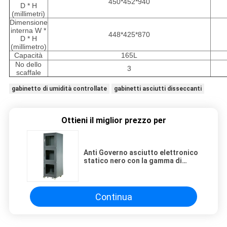
450*452*940
D * H
(millimetri)
Dimensione
interna W *
448*425*870
D * H
(millimetro)
Capacità
165L
No dello
3
scaffale
gabinetto di umidità controllate
gabinetti asciutti disseccanti
Ottieni il miglior prezzo per
Anti Governo asciutto elettronico
statico nero con la gamma di
umidità di RH di 10% - di 1%
Continua