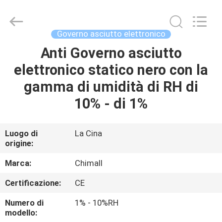
2025
Chimall
Electronic
Technology
Co.,
Governo asciutto elettronico
Limited.
All
Rights
Anti Governo asciutto
CASA
Reserved.
elettronico statico nero con la
PRODOTTI
gamma di umidità di RH di
10% - di 1%
CIRCA
NOI
Luogo di
La Cina
origine:
GIRO
Marca:
Chimall
DELLA
Certificazione:
CE
FABBRICA
Numero di
1% - 10%RH
modello: