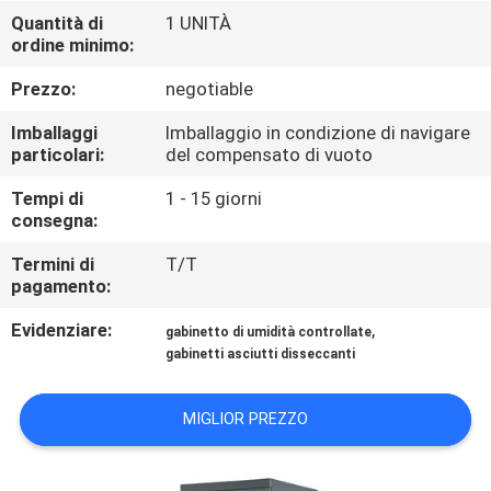
CONTROLLO
Quantità di
1 UNITÀ
ordine minimo:
DI
QUALITÀ
Prezzo:
negotiable
Imballaggi
Imballaggio in condizione di navigare
CONTATTICI
particolari:
del compensato di vuoto
Tempi di
1 - 15 giorni
consegna:
RICHIEDA
UNA
Termini di
T/T
pagamento:
CITAZIONE
Evidenziare:
,
gabinetto di umidità controllate
gabinetti asciutti disseccanti
MAPPA
DEL
MIGLIOR PREZZO
SITO