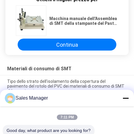
Macchina manuale dell'Assemblea
di SMT della stampante del Paster
della lega per saldatura dei
materiali di consumo di SMT della
stampante dello stampino
Continua
Materiali di consumo di SMT
Tipo dello strato dell'isolamento della copertura del
pavimento del rotolo del PVC dei materiali di consumo di SMT
di bassa tensione
Sales Manager
Guanti statici 100% dei guanti dei materiali di consumo ESD di
SMT del cotone anti per elettronica
7:11 PM
Materiali di consumo 618 di SMT di accuratezza 1 monitor
continuo 220VAC 50HZ della cinghia di polso
Good day, what product are you looking for?