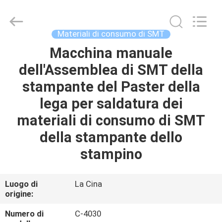
2025
Chimall
Electronic
Technology
Co.,
Materiali di consumo di SMT
Limited.
All
Rights
Macchina manuale
CASA
Reserved.
dell'Assemblea di SMT della
PRODOTTI
stampante del Paster della
lega per saldatura dei
CIRCA
materiali di consumo di SMT
NOI
della stampante dello
stampino
GIRO
DELLA
Luogo di
La Cina
origine:
FABBRICA
Numero di
C-4030