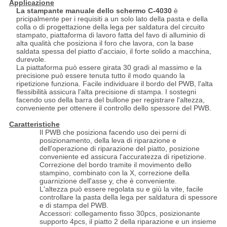
Applicazione
La stampante manuale dello schermo C-4030
è
pricipalmente per i requisiti a un solo lato della pasta e della
colla o di progettazione della lega per saldatura del circuito
stampato, piattaforma di lavoro fatta del favo di alluminio di
alta qualità che posiziona il foro che lavora, con la base
saldata spessa del piatto d'acciaio, il forte solido a macchina,
durevole.
La piattaforma può essere girata 30 gradi al massimo e la
precisione può essere tenuta tutto il modo quando la
ripetizione funziona. Facile individuare il bordo del PWB, l'alta
flessibilità assicura l'alta precisione di stampa. I sostegni
facendo uso della barra del bullone per registrare l'altezza,
conveniente per ottenere il controllo dello spessore del PWB.
Caratteristiche
Il PWB che posiziona facendo uso dei perni di
posizionamento, della leva di riparazione e
dell'operazione di riparazione del piatto, posizione
conveniente ed assicura l'accuratezza di ripetizione.
Correzione del bordo tramite il movimento dello
stampino, combinato con la X, correzione della
guarnizione dell'asse y, che è conveniente.
L'altezza può essere regolata su e giù la vite, facile
controllare la pasta della lega per saldatura di spessore
e di stampa del PWB.
Accessori: collegamento fisso 30pcs, posizionante
supporto 4pcs, il piatto 2 della riparazione e un insieme