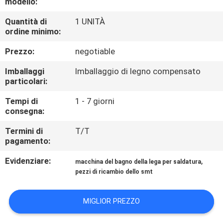
modello:
CONTROLLO
DI
Quantità di
1 UNITÀ
ordine minimo:
QUALITÀ
Prezzo:
negotiable
CONTATTICI
Imballaggi
Imballaggio di legno compensato
particolari:
Tempi di
1 - 7 giorni
RICHIEDA
consegna:
UNA
Termini di
T/T
CITAZIONE
pagamento:
Evidenziare:
,
macchina del bagno della lega per saldatura
MAPPA
pezzi di ricambio dello smt
DEL
SITO
MIGLIOR PREZZO