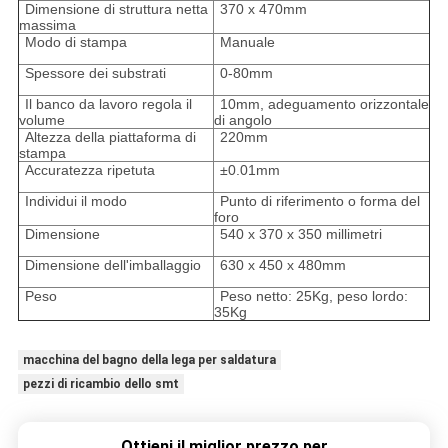
Dimensione di struttura netta
370 x 470mm
massima
Modo di stampa
Manuale
Spessore dei substrati
0-80mm
Il banco da lavoro regola il
10mm, adeguamento orizzontale
volume
di angolo
Altezza della piattaforma di
220mm
stampa
Accuratezza ripetuta
±0.01mm
Individui il modo
Punto di riferimento o forma del
foro
Dimensione
540 x 370 x 350 millimetri
Dimensione dell'imballaggio
630 x 450 x 480mm
Peso
Peso netto: 25Kg, peso lordo:
35Kg
macchina del bagno della lega per saldatura
pezzi di ricambio dello smt
Ottieni il miglior prezzo per