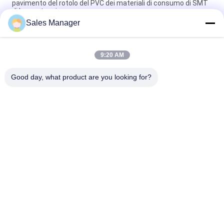
pavimento del rotolo del PVC dei materiali di consumo di SMT
di bassa tensione
Sales Manager
Guanti statici 100% dei guanti dei materiali di consumo ESD di
SMT del cotone anti per elettronica
9:20 AM
Materiali di consumo 618 di SMT di accuratezza 1 monitor
continuo 220VAC 50HZ della cinghia di polso
Good day, what product are you looking for?
Categorie popolari
Tutti
Attrezzatura Di 
Trasportatore Del 
Movimentazione Del 
PWB
PWB
Cavo Componente 
Macchina 
Che Forma Macchina
Depaneling Del PWB
Contatore Del 
Miscelatore Della 
Componente 
Pasta Della Lega 
Elettronico
Per Saldatura
Anti Banco Da 
Ugello Di SMT