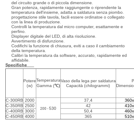
del circuito grande o di piccola dimensione.
Gran potenza, rapidamente raggiungente o riprendente la
temperatura dell'insieme, adatta a saldatura senza piombo.
progettazione stile tavola, facili essere ordinatoe o collegato
con la linea di produzione.
Controlli la temperatura dal micro computer, esattamente e
perfino.
Displayer digitale del LED, di alta risoluzione.
Avvertimento di disfunzione.
Codifichi la funzione di chiusura, eviti a caso il cambiamento
della temperatura.
Calibri la temperatura da software, accurato, rapidamente ed
affidabile.
Specifiche
Temperatura
Potere
Vaso della lega per saldatura
P
(w)
Gamma (
℃)
Capacità (chilogrammi)
Dimension
C-300RB
2000
37,4
360
C-350RB
2500
42
410
530
200 -
C-400RB
3000
50,4
460
C-450RB
4000
365
510