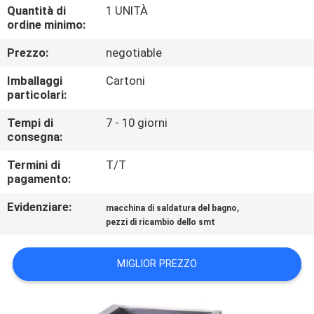
CONTROLLO
Quantità di
1 UNITÀ
ordine minimo:
DI
Prezzo:
negotiable
QUALITÀ
Imballaggi
Cartoni
particolari:
CONTATTICI
Tempi di
7 - 10 giorni
consegna:
RICHIEDA
Termini di
T/T
UNA
pagamento:
CITAZIONE
Evidenziare:
,
macchina di saldatura del bagno
pezzi di ricambio dello smt
MAPPA
DEL
MIGLIOR PREZZO
SITO