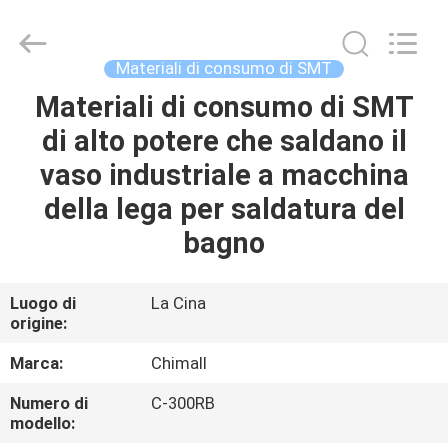
2025
Chimall
Electronic
Technology
Co.,
Materiali di consumo di SMT
Limited.
All
Rights
Materiali di consumo di SMT
CASA
Reserved.
di alto potere che saldano il
PRODOTTI
vaso industriale a macchina
della lega per saldatura del
CIRCA
bagno
NOI
Luogo di
La Cina
origine:
GIRO
DELLA
Marca:
Chimall
FABBRICA
Numero di
C-300RB
modello: