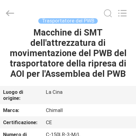
2025
Chimall
Electronic
Technology
Co.,
Trasportatore del PWB
Limited.
All
Rights
Macchine di SMT
CASA
Reserved.
dell'attrezzatura di
PRODOTTI
movimentazione del PWB del
trasportatore della ripresa di
CIRCA
AOI per l'Assemblea del PWB
NOI
Luogo di
La Cina
origine:
GIRO
DELLA
Marca:
Chimall
FABBRICA
Certificazione:
CE
Numero di
C-150LR-3-M/L