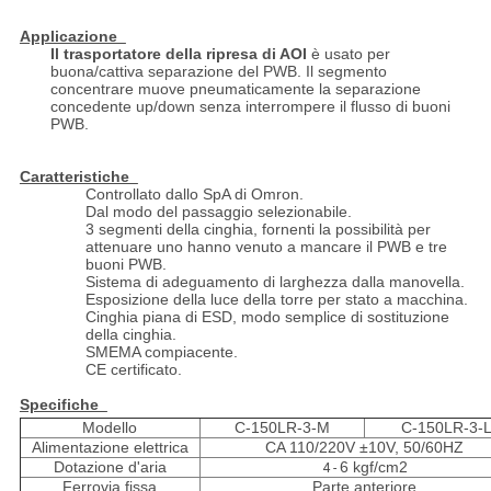
Applicazione
Il trasportatore della ripresa di AOI
è usato per
buona/cattiva separazione del PWB. Il segmento
concentrare muove pneumaticamente la separazione
concedente up/down senza interrompere il flusso di buoni
PWB.
Caratteristiche
Controllato dallo SpA di Omron.
Dal modo del passaggio selezionabile.
3 segmenti della cinghia, fornenti la possibilità per
attenuare uno hanno venuto a mancare il PWB e tre
buoni PWB.
Sistema di adeguamento di larghezza dalla manovella.
Esposizione della luce della torre per stato a macchina.
Cinghia piana di ESD, modo semplice di sostituzione
della cinghia.
SMEMA compiacente.
CE certificato.
Specifiche
Modello
C-150LR-3-M
C-150LR-3-
Alimentazione elettrica
CA 110/220V ±10V, 50/60HZ
Dotazione d'aria
6 kgf/cm2
4 -
Ferrovia fissa
Parte anteriore