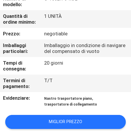
CONTROLLO
modello:
DI
Quantità di
1 UNITÀ
ordine minimo:
QUALITÀ
Prezzo:
negotiable
CONTATTICI
Imballaggi
Imballaggio in condizione di navigare
particolari:
del compensato di vuoto
RICHIEDA
Tempi di
20 giorni
consegna:
UNA
CITAZIONE
Termini di
T/T
pagamento:
Evidenziare:
,
MAPPA
Nastro trasportatore piano
trasportatore di collegamento
DEL
SITO
MIGLIOR PREZZO