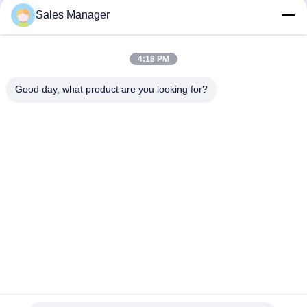
Sales Manager
Lo SpA controlla il manuale del trasportatore del PWB del
passaggio pedonale 600mm di SMT con Front Fixed Rail
sistema di controllo dello SpA del trasportatore di
4:18 PM
collegamento dell'attrezzatura di movimentazione di SMT del
trasportatore del PWB di 500mm
Good day, what product are you looking for?
Categorie popolari
Tutti
Attrezzatura Di 
Trasportatore Del 
Movimentazione Del 
PWB
PWB
Cavo Componente 
Macchina 
Che Forma Macchina
Depaneling Del PWB
Contatore Del 
Miscelatore Della 
Componente 
Pasta Della Lega 
Elettronico
Per Saldatura
Anti Banco Da 
Ugello Di SMT
Lavoro Statico