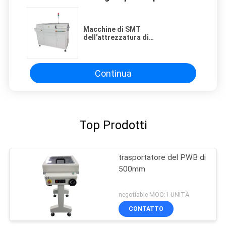
Macchine di SMT
dell'attrezzatura di
movimentazione del PWB del
trasportatore della ripresa di AOI
per l'Assemblea del PWB
Continua
Top Prodotti
trasportatore del PWB di
500mm
negotiable MOQ:1 UNITÀ
CONTATTO