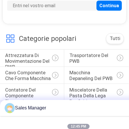
Categorie popolari
Tutti
Attrezzatura Di 
Trasportatore Del 
Movimentazione Del 
PWB
PWB
Cavo Componente 
Macchina 
Che Forma Macchina
Depaneling Del PWB
Contatore Del 
Miscelatore Della 
Componente 
Pasta Della Lega 
Elettronico
Per Saldatura
Anti Banco Da 
Sales Manager
Ugello Di SMT
Lavoro Statico
12:45 PM