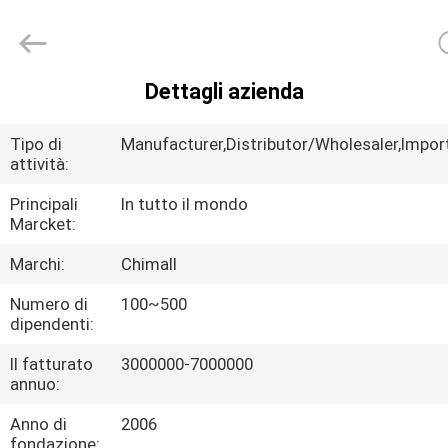
2025
Chimall
Electronic
Technology
Co.,
Limited.
All
Dettagli azienda
Rights
CASA
Reserved.
Tipo di
Manufacturer,Distributor/Wholesaler,Import
PRODOTTI
attività:
Principali
In tutto il mondo
Marcket:
CIRCA
NOI
Marchi:
Chimall
Numero di
100~500
dipendenti:
GIRO
DELLA
Il fatturato
3000000-7000000
annuo:
FABBRICA
Anno di
2006
fondazione: