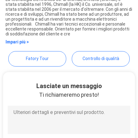
stata stabilita nel 1996, Chimall (la HK) il Co. universale, srl è
PRIVACY
Chimall Electronic Technology
stata stabilita nel 2006 per il mercato d'oltremare. Con gli anni di
ricerca e di sviluppi, Chimall ha stato bene ad un produttore, ad
POLICY
Co., Limited
un progettista e ad un rivenditore a macchina elettronici
professionali. Chimall ha vari tecnici eccezionali e personale
eccellente responsabile. Orientato per fornire i migliori prodotti
di soddisfazione del cliente e cre
Impari più >
Fatory Tour
Controllo di qualità
Lasciate un messaggio
Ti richiameremo presto!