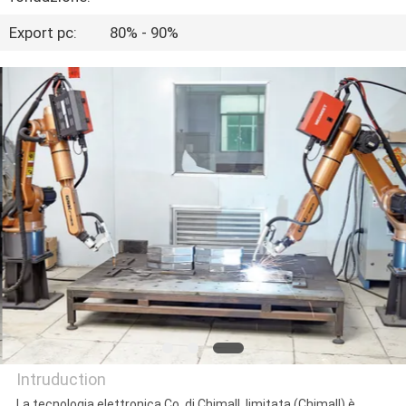
CONTROLLO
Export pc:
80% - 90%
DI
QUALITÀ
CONTATTICI
RICHIEDA
UNA
CITAZIONE
MAPPA
DEL
SITO
Intruduction
La tecnologia elettronica Co. di Chimall, limitata (Chimall) è