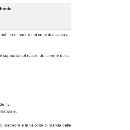
rbonio
,
bobina di nastro dei semi di acciaio al
el supporto del nastro dei semi & della
ndenly.
 manuale.
 metri/ora e la velocità di marcia della