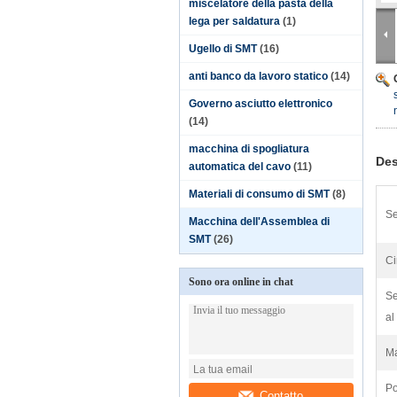
miscelatore della pasta della
lega per saldatura
(1)
Ugello di SMT
(16)
anti banco da lavoro statico
(14)
Governo asciutto elettronico
(14)
macchina di spogliatura
Des
automatica del cavo
(11)
Materiali di consumo di SMT
(8)
Se
Macchina dell'Assemblea di
SMT
(26)
Ci
Sono ora online in chat
Se
al
Ma
Po
Contatto