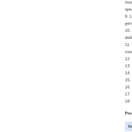
macc
spe
9. 
per
10.
del
11.
usa
12.
13.
14.
15.
16.
17.
18.
Pro
De