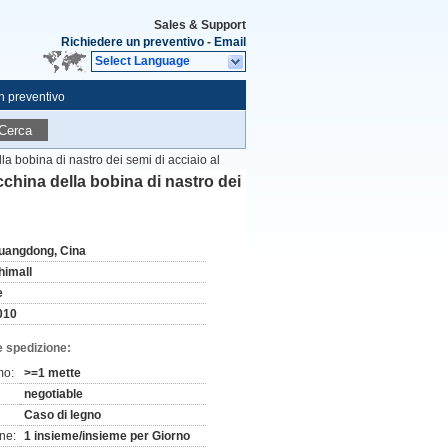
Sales & Support
Richiedere un preventivo
-
Email
Select Language
n preventivo
Cerca
la bobina di nastro dei semi di acciaio al
cchina della bobina di nastro dei
uangdong, Cina
himall
e
010
e spedizione:
mo:
>=1 mette
negotiable
Caso di legno
ne:
1 insieme/insieme per Giorno