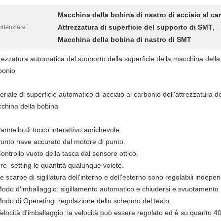
Macchina della bobina di nastro di acciaio al ca
Attrezzatura di superficie del supporto di SMT
idenziare:
,
Macchina della bobina di nastro di SMT
rezzatura automatica del supporto della superficie della macchina della 
bonio
eriale di superficie automatico di acciaio al carbonio dell'attrezzatura d
china della bobina
Pannello di tocco interattivo amichevole.
Punto nave accurato dal motore di punto.
Controllo vuoto della tasca dal sensore ottico.
Pre_setting le quantità qualunque volete.
e scarpe di sigillatura dell'interno e dell'esterno sono regolabili indepe
Modo d'imballaggio: sigillamento automatico e chiudersi e svuotamento
Modo di Opereting: regolazione dello schermo del testo.
Velocità d'imballaggio: la velocità può essere regolato ed è su quanto 400