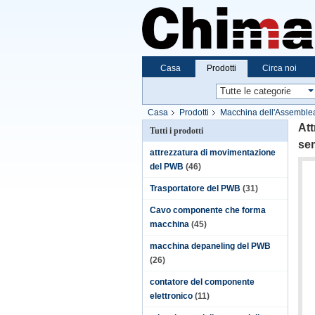
Casa
Prodotti
Circa noi
Casa
Prodotti
Macchina dell'Assemble
carbonio
Att
Tutti i prodotti
sem
attrezzatura di movimentazione
del PWB
(46)
Trasportatore del PWB
(31)
Cavo componente che forma
macchina
(45)
macchina depaneling del PWB
(26)
contatore del componente
elettronico
(11)