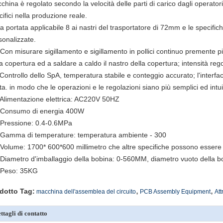
hina è regolato secondo la velocità delle parti di carico dagli operatori e 
cifici nella produzione reale.
La portata applicabile 8 ai nastri del trasportatore di 72mm e le specif
sonalizzate.
 Con misurare sigillamento e sigillamento in pollici continuo premente pi
la copertura ed a saldare a caldo il nastro della copertura; intensità rego
 Controllo dello SpA, temperatura stabile e conteggio accurato; l'interf
ta. in modo che le operazioni e le regolazioni siano più semplici ed intui
 Alimentazione elettrica: AC220V 50HZ
 Consumo di energia 400W
 Pressione: 0.4-0.6MPa
 Gamma di temperature: temperatura ambiente - 300
 Volume: 1700* 600*600 millimetro che altre specifiche possono essere
 Diametro d'imballaggio della bobina: 0-560MM, diametro vuoto della
 Peso: 35KG
,
,
dotto Tag:
macchina dell'assemblea del circuito
PCB Assembly Equipment
Att
ttagli di contatto