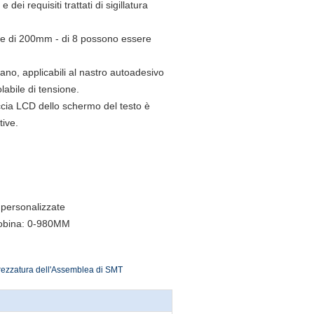
dei requisiti trattati di sigillatura
iche di 200mm - di 8 possono essere
ano, applicabili al nastro autoadesivo
labile di tensione.
accia LCD dello schermo del testo è
tive.
 personalizzate
 bobina: 0-980MM
rezzatura dell'Assemblea di SMT