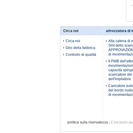
Circa noi
attrezzatura di
Circa noi
Alta catena di 
Smt dello scaric
Giro della fabbrica
APPROVAZIONE 
di movimentaz
Controllo di qualità
Il PWB dell'attr
movimentazion
capacità spinge 
scaricatore de
dell'impilatore
Caricatore aut
del bordo nudo 
di movimentaz
politica sulla riservatezza
| Cina buon qua