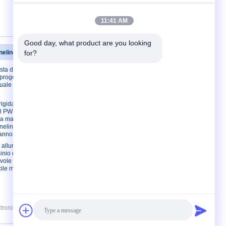
11:41 AM
Good day, what product are you looking 
neling del PWB
for?
Contattici
sta del PWB
Contattici
progettazione,
Richieda una
nuale del cavo
citazione
E-Mail
rigida
el PWB
Mappa del sito
la macchina
Sito mobile
neling una
 anno
i alluminio del
inio della
vole del PWB
ile mantiene
ronic Technology Co., Limited. All Rights