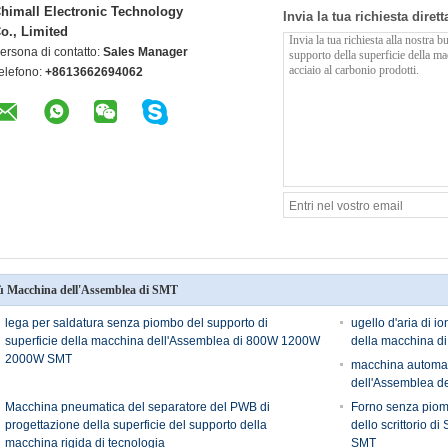
himall Electronic Technology
Invia la tua richiesta diret
o., Limited
ersona di contatto:
Sales Manager
elefono:
+8613662694062
ù Macchina dell'Assemblea di SMT
lega per saldatura senza piombo del supporto di
ugello d'aria di i
superficie della macchina dell'Assemblea di 800W 1200W
della macchina di 
2000W SMT
macchina automati
dell'Assemblea d
Macchina pneumatica del separatore del PWB di
Forno senza piomb
progettazione della superficie del supporto della
dello scrittorio d
macchina rigida di tecnologia
SMT