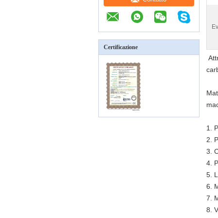
Ev
Certificazione
Att
car
Mat
mac
1. 
2. 
3. 
4. 
5. L
6. 
7. 
8. 