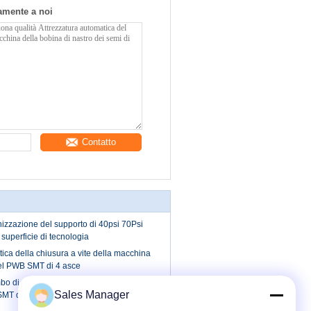
tamente a noi
Contatto
onizzazione del supporto di 40psi 70Psi
superficie di tecnologia
ca della chiusura a vite della macchina
el PWB SMT di 4 asce
o di saldatura AC220V 50Hz di riflusso
Sales Manager
i SMT della macchina dell'Assemblea di