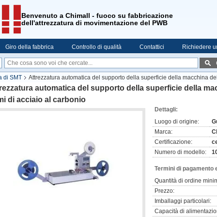
Benvenuto a Chimall - fuoco su fabbricazione
dell'attrezzatura di movimentazione del PWB
Giro della fabbrica
Controllo di qualità
Contattici
Richiedere u
a di SMT
Attrezzatura automatica del supporto della superficie della macchina del
rezzatura automatica del supporto della superficie della ma
i di acciaio al carbonio
Dettagli:
Luogo di origine:
G
Marca:
C
Certificazione:
c
Numero di modello:
1
Termini di pagamento 
Quantità di ordine mini
Prezzo:
Imballaggi particolari:
Capacità di alimentazio