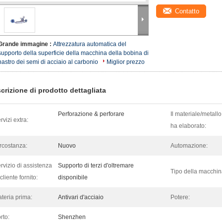
Contatto
Grande immagine :
Attrezzatura automatica del
supporto della superficie della macchina della bobina di
nastro dei semi di acciaio al carbonio
Miglior prezzo
crizione di prodotto dettagliata
Perforazione & perforare
Il materiale/metallo
rvizi extra:
ha elaborato:
rcostanza:
Nuovo
Automazione:
rvizio di assistenza
Supporto di terzi d'oltremare
Tipo della macchin
 cliente fornito:
disponibile
teria prima:
Antivari d'acciaio
Potere:
rto:
Shenzhen