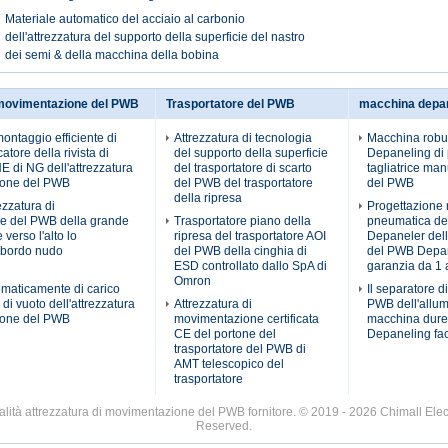
Materiale automatico del acciaio al carbonio
dell'attrezzatura del supporto della superficie del nastro
dei semi & della macchina della bobina
 movimentazione del PWB
Trasportatore del PWB
macchina depa
montaggio efficiente di
Attrezzatura di tecnologia
Macchina robu
atore della rivista di
del supporto della superficie
Depaneling di 
di NG dell'attrezzatura
del trasportatore di scarto
tagliatrice ma
ione del PWB
del PWB del trasportatore
del PWB
della ripresa
ezzatura di
Progettazione 
e del PWB della grande
Trasportatore piano della
pneumatica d
verso l'alto lo
ripresa del trasportatore AOI
Depaneler del
l bordo nudo
del PWB della cinghia di
del PWB Depa
ESD controllato dallo SpA di
garanzia da 1
Omron
omaticamente di carico
Il separatore d
di vuoto dell'attrezzatura
Attrezzatura di
PWB dell'allum
ione del PWB
movimentazione certificata
macchina dure
CE del portone del
Depaneling fac
trasportatore del PWB di
AMT telescopico del
trasportatore
lità attrezzatura di movimentazione del PWB fornitore. © 2019 - 2026 Chimall Elect
Reserved.