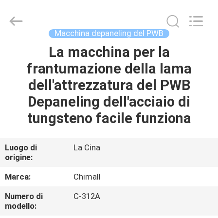
2025
Chimall
Electronic
Technology
Co.,
Macchina depaneling del PWB
Limited.
All
Rights
La macchina per la
CASA
Reserved.
frantumazione della lama
PRODOTTI
dell'attrezzatura del PWB
Depaneling dell'acciaio di
CIRCA
tungsteno facile funziona
NOI
Luogo di
La Cina
origine:
GIRO
DELLA
Marca:
Chimall
FABBRICA
Numero di
C-312A
modello: