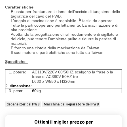
Caratteristiche
È usata per frantumare le lame dell'acciaio di tungsteno della
tagliatrice del cavo del PWB.
L'angolo di macinazione è regolabile. È facile da operare.
Tutte le parti cooperano perfettamente. La macinazione è di
alta precisione.
Adottando la progettazione di raffreddamento e di sigillatura
del ciclo, può tenere l'ambiente pulito e ridurre la perdita di
materiali.
È fornito una ciotola della macinazione da Taiwan.
Il suoi motore e parti elettriche sono tutto da Taiwan.
Specifiche
1. potere:
AC110V/220V 60/50HZ scelgono la frase o la
frase di AC380V 50HZ tre
L630 x W550 x H320mm
2.
dimensione:
3.
peso:
60kg
depanelizer del PWB
Macchina del separatore del PWB
Ottieni il miglior prezzo per