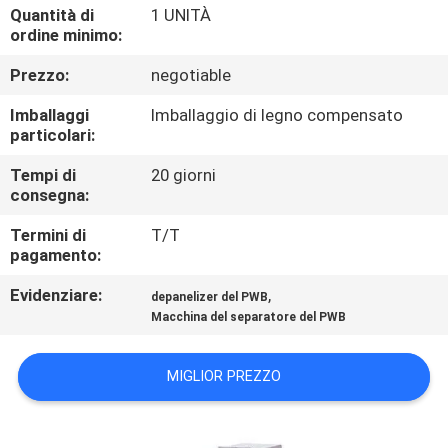
CONTROLLO
Quantità di
1 UNITÀ
ordine minimo:
DI
Prezzo:
negotiable
QUALITÀ
Imballaggi
Imballaggio di legno compensato
particolari:
CONTATTICI
Tempi di
20 giorni
consegna:
RICHIEDA
Termini di
T/T
UNA
pagamento:
CITAZIONE
Evidenziare:
,
depanelizer del PWB
Macchina del separatore del PWB
MAPPA
DEL
MIGLIOR PREZZO
SITO