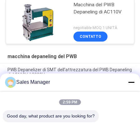
Macchina del PWB
Depaneling di AC110V
negotiable MOQ:1 UNITÀ
CONTATTO
macchina depaneling del PWB
PWB Depanelizer di SMT dell'attrezzatura del PWB Depaneling
di AC110V AC220V
Sales Manager
Macinazione della lama dell'acciaio di tungsteno della
macchina del PWB Depaneling di alta precisione AC110V
2:59 PM
V TAGLI IL PWB Depaneler della macchina del PWB Depaneling
spessore 39kg di 2.6mm - di 0.6mm
Good day, what product are you looking for?
Categorie popolari
Tutti