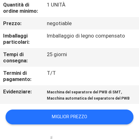
CONTROLLO
Quantità di
1 UNITÀ
ordine minimo:
DI
Prezzo:
negotiable
QUALITÀ
Imballaggi
Imballaggio di legno compensato
particolari:
CONTATTICI
Tempi di
25 giorni
consegna:
RICHIEDA
Termini di
T/T
UNA
pagamento:
CITAZIONE
Evidenziare:
,
Macchina del separatore del PWB di SMT
Macchina automatica del separatore del PWB
MAPPA
DEL
MIGLIOR PREZZO
SITO