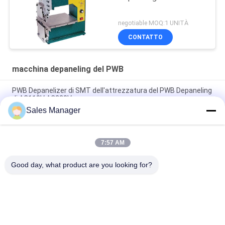
negotiable MOQ:1 UNITÀ
CONTATTO
macchina depaneling del PWB
PWB Depanelizer di SMT dell'attrezzatura del PWB Depaneling
di AC110V AC220V
Sales Manager
Macinazione della lama dell'acciaio di tungsteno della
macchina del PWB Depaneling di alta precisione AC110V
7:57 AM
V TAGLI IL PWB Depaneler della macchina del PWB Depaneling
spessore 39kg di 2.6mm - di 0.6mm
Good day, what product are you looking for?
Categorie popolari
Tutti
Attrezzatura Di 
Trasportatore Del 
Movimentazione Del 
PWB