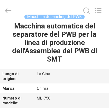
2025
Chimall
Electronic
Technology
Co.,
Macchina depaneling del PWB
Limited.
All
Rights
Macchina automatica del
CASA
Reserved.
separatore del PWB per la
PRODOTTI
linea di produzione
dell'Assemblea del PWB di
CIRCA
SMT
NOI
Luogo di
La Cina
origine:
GIRO
DELLA
Marca:
Chimall
FABBRICA
Numero di
ML-750
modello: