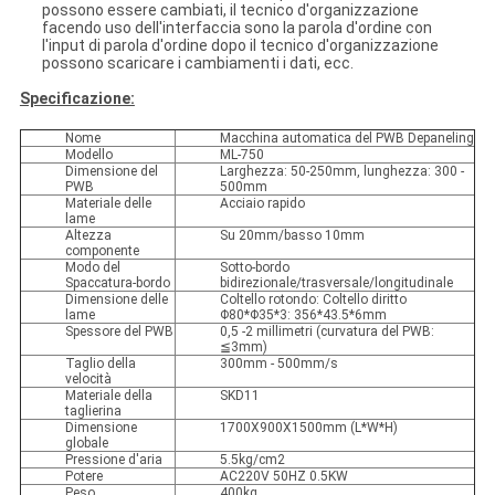
possono essere cambiati, il tecnico d'organizzazione
facendo uso dell'interfaccia sono la parola d'ordine con
l'input di parola d'ordine dopo il tecnico d'organizzazione
possono scaricare i cambiamenti i dati, ecc.
Specificazione:
Nome
Macchina automatica del PWB Depaneling
Modello
ML-750
Dimensione del
Larghezza: 50-250mm, lunghezza: 300 -
PWB
500mm
Materiale delle
Acciaio rapido
lame
Altezza
Su 20mm/basso 10mm
componente
Modo del
Sotto-bordo
Spaccatura-bordo
bidirezionale/trasversale/longitudinale
Dimensione delle
Coltello rotondo: Coltello diritto
lame
Φ80*Φ35*3: 356*43.5*6mm
Spessore del PWB
0,5 -2 millimetri (curvatura del PWB:
≦3mm)
Taglio della
300mm - 500mm/s
velocità
Materiale della
SKD11
taglierina
Dimensione
1700X900X1500mm (L*W*H)
globale
Pressione d'aria
5.5kg/cm2
Potere
AC220V 50HZ 0.5KW
Peso
400kg