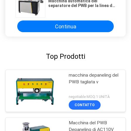
Macchina automatica del
separatore del PWB per la linea di
produzione dell'Assemblea del
PWB di SMT
Continua
Top Prodotti
macchina depaneling del
PWB tagliata v
negotiable MOQ:1 UNITÀ
CONTATTO
Macchina del PWB
Depaneling di AC110V