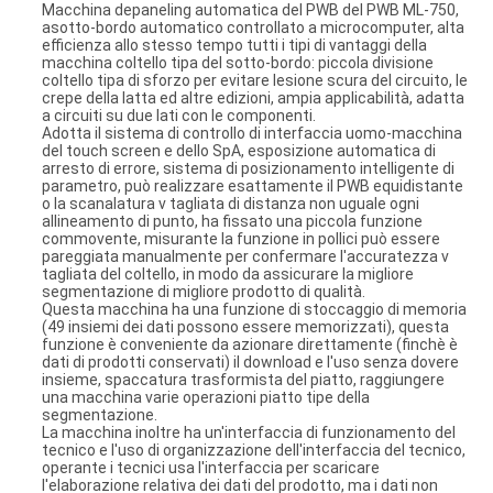
Macchina depaneling automatica del PWB del PWB ML-750,
asotto-bordo automatico controllato a microcomputer, alta
efficienza allo stesso tempo tutti i tipi di vantaggi della
macchina coltello tipa del sotto-bordo: piccola divisione
coltello tipa di sforzo per evitare lesione scura del circuito, le
crepe della latta ed altre edizioni, ampia applicabilità, adatta
a circuiti su due lati con le componenti.
Adotta il sistema di controllo di interfaccia uomo-macchina
del touch screen e dello SpA, esposizione automatica di
arresto di errore, sistema di posizionamento intelligente di
parametro, può realizzare esattamente il PWB equidistante
o la scanalatura v tagliata di distanza non uguale ogni
allineamento di punto, ha fissato una piccola funzione
commovente, misurante la funzione in pollici può essere
pareggiata manualmente per confermare l'accuratezza v
tagliata del coltello, in modo da assicurare la migliore
segmentazione di migliore prodotto di qualità.
Questa macchina ha una funzione di stoccaggio di memoria
(49 insiemi dei dati possono essere memorizzati), questa
funzione è conveniente da azionare direttamente (finchè è
dati di prodotti conservati) il download e l'uso senza dovere
insieme, spaccatura trasformista del piatto, raggiungere
una macchina varie operazioni piatto tipe della
segmentazione.
La macchina inoltre ha un'interfaccia di funzionamento del
tecnico e l'uso di organizzazione dell'interfaccia del tecnico,
operante i tecnici usa l'interfaccia per scaricare
l'elaborazione relativa dei dati del prodotto, ma i dati non