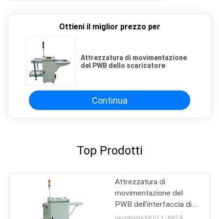
Ottieni il miglior prezzo per
Attrezzatura di movimentazione
del PWB dello scaricatore
Continua
Top Prodotti
Attrezzatura di
movimentazione del
PWB dell'interfaccia di
SMEMA
negotiable MOQ:1 UNITÀ