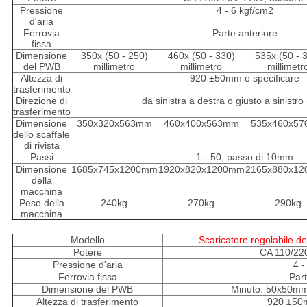
Pressione
4 - 6 kgf/cm2
d'aria
Ferrovia
Parte anteriore
fissa
Dimensione
350x (50 - 250)
460x (50 - 330)
535x (50 - 
del PWB
millimetro
millimetro
millimetr
Altezza di
920 ±50mm o specificare
trasferimento
Direzione di
da sinistra a destra o giusto a sinistro
trasferimento
Dimensione
350x320x563mm
460x400x563mm
535x460x5
dello scaffale
di rivista
Passi
1 - 50, passo di 10mm
Dimensione
1685x745x1200mm
1920x820x1200mm
2165x880x1
della
macchina
Peso della
240kg
270kg
290kg
macchina
Modello
Scaricatore regolabile de
Potere
CA 110/22
Pressione d'aria
4 -
Ferrovia fissa
Part
Dimensione del PWB
Minuto: 50x50m
Altezza di trasferimento
920 ±50m