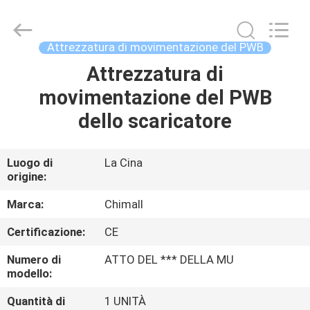
2025
Chimall
Electronic
Technology
Co.,
Attrezzatura di movimentazione del PWB
Limited.
All
Rights
Attrezzatura di
CASA
Reserved.
movimentazione del PWB
PRODOTTI
dello scaricatore
CIRCA
Luogo di
La Cina
origine:
NOI
Marca:
Chimall
GIRO
Certificazione:
CE
DELLA
Numero di
ATTO DEL *** DELLA MU
FABBRICA
modello:
Quantità di
1 UNITÀ