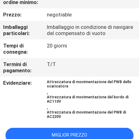
ordine minimo:
CONTROLLO
DI
Prezzo:
negotiable
QUALITÀ
Imballaggi
Imballaggio in condizione di navigare
particolari:
del compensato di vuoto
CONTATTICI
Tempi di
20 giorni
consegna:
RICHIEDA
Termini di
T/T
pagamento:
UNA
Evidenziare:
Attrezzatura di movimentazione del PWB dello
CITAZIONE
scaricatore
,
Attrezzatura di movimentazione del bordo di
AC110V
MAPPA
,
Attrezzatura di movimentazione del PWB di
DEL
AC220V
SITO
MIGLIOR PREZZO