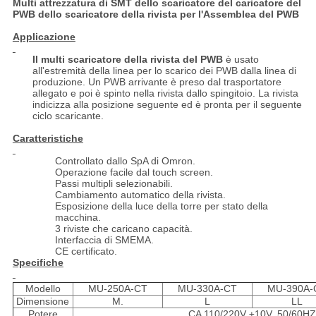
Multi attrezzatura di SMT dello scaricatore del caricatore del
PWB dello scaricatore della rivista per l'Assemblea del PWB
Applicazione
Il multi scaricatore della rivista del
PWB
è usato
all'estremità della linea per lo scarico dei PWB dalla linea di
produzione. Un PWB arrivante è preso dal trasportatore
allegato e poi è spinto nella rivista dallo spingitoio. La rivista
indicizza alla posizione seguente ed è pronta per il seguente
ciclo scaricante.
Caratteristiche
Controllato dallo SpA di Omron.
Operazione facile dal touch screen.
Passi multipli selezionabili.
Cambiamento automatico della rivista.
Esposizione della luce della torre per stato della
macchina.
3 riviste che caricano capacità.
Interfaccia di SMEMA.
CE certificato.
Specifiche
Modello
MU-250A-CT
MU-330A-CT
MU-390A-
Dimensione
M.
L
LL
Potere
CA 110/220V ±10V, 50/60HZ