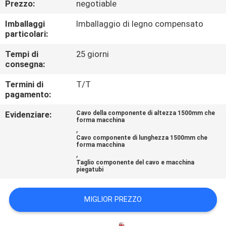
Prezzo:
negotiable
CONTROLLO
DI
Imballaggi
Imballaggio di legno compensato
particolari:
QUALITÀ
Tempi di
25 giorni
consegna:
CONTATTICI
Termini di
T/T
pagamento:
RICHIEDA
Evidenziare:
Cavo della componente di altezza 1500mm che
UNA
forma macchina
,
CITAZIONE
Cavo componente di lunghezza 1500mm che
forma macchina
,
Taglio componente del cavo e macchina
MAPPA
piegatubi
DEL
MIGLIOR PREZZO
SITO