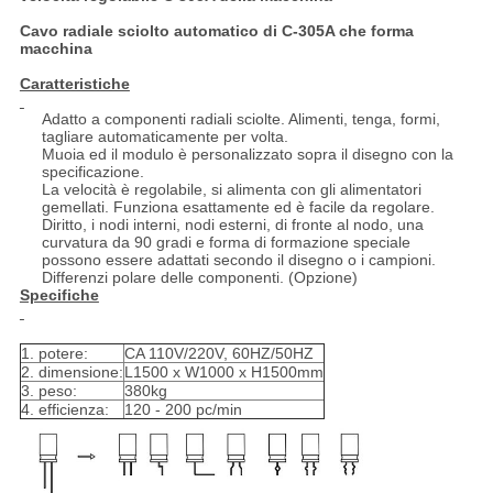
Cavo radiale sciolto automatico di C-305A che forma
macchina
Caratteristiche
Adatto a componenti radiali sciolte. Alimenti, tenga, formi,
tagliare automaticamente per volta.
Muoia ed il modulo è personalizzato sopra il disegno con la
specificazione.
La velocità è regolabile, si alimenta con gli alimentatori
gemellati. Funziona esattamente ed è facile da regolare.
Diritto, i nodi interni, nodi esterni, di fronte al nodo, una
curvatura da 90 gradi e forma di formazione speciale
possono essere adattati secondo il disegno o i campioni.
Differenzi polare delle componenti. (Opzione)
Specifiche
1. potere:
CA 110V/220V, 60HZ/50HZ
2. dimensione:
L1500 x W1000 x H1500mm
3. peso:
380kg
4. efficienza:
120 - 200 pc/min