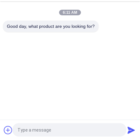
Machine Adjustable
6:11 AM
Cavo componente del transistor automatico che forma la
tagliatrice del cavo del PWB della macchina
Good day, what product are you looking for?
Categorie popolari
Tutti
Attrezzatura Di 
Trasportatore Del 
Movimentazione Del 
PWB
PWB
Cavo Componente 
Macchina 
Che Forma Macchina
Depaneling Del PWB
Contatore Del 
Miscelatore Della 
Componente 
Pasta Della Lega 
Elettronico
Per Saldatura
Anti Banco Da 
Ugello Di SMT
Lavoro Statico
Richiedi un preventivo