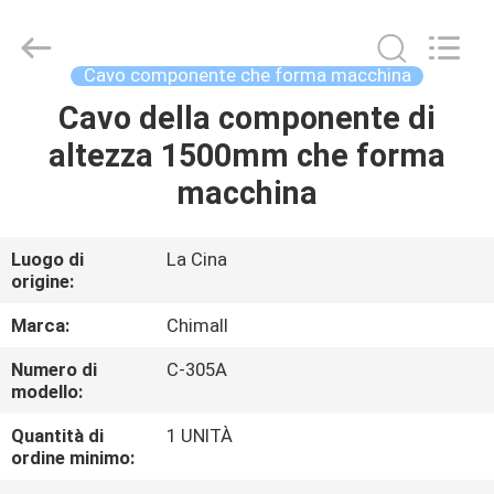
2025
Chimall
Electronic
Technology
Co.,
Cavo componente che forma macchina
Limited.
All
Rights
Cavo della componente di
CASA
Reserved.
altezza 1500mm che forma
PRODOTTI
macchina
CIRCA
Luogo di
La Cina
origine:
NOI
Marca:
Chimall
GIRO
Numero di
C-305A
modello:
DELLA
FABBRICA
Quantità di
1 UNITÀ
ordine minimo: