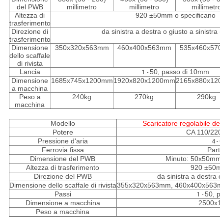
del PWB
millimetro
millimetro
millimetr
Altezza di
920 ±50mm o specificano
trasferimento
Direzione di
da sinistra a destra o giusto a sinistra
trasferimento
Dimensione
350x320x563mm
460x400x563mm
535x460x5
dello scaffale
di rivista
Lancia
50, passo di 10mm
1 -
Dimensione
1685x745x1200mm
1920x820x1200mm
2165x880x1
a macchina
Peso a
240kg
270kg
290kg
macchina
Modello
Scaricatore regolabile de
Potere
CA 110/22
Pressione d'aria
4 -
Ferrovia fissa
Part
Dimensione del PWB
Minuto: 50x50m
Altezza di trasferimento
920 ±50m
Direzione del PWB
da sinistra a destra 
Dimensione dello scaffale di rivista
355x320x563mm, 460x400x563
Passi
50, 
1 -
Dimensione a macchina
2500x
Peso a macchina