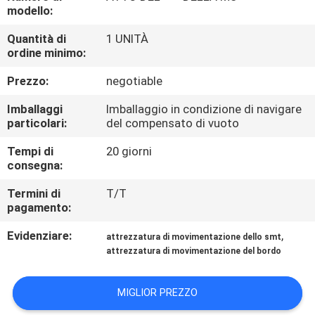
CONTROLLO
modello:
DI
Quantità di
1 UNITÀ
ordine minimo:
QUALITÀ
Prezzo:
negotiable
CONTATTICI
Imballaggi
Imballaggio in condizione di navigare
particolari:
del compensato di vuoto
RICHIEDA
Tempi di
20 giorni
consegna:
UNA
CITAZIONE
Termini di
T/T
pagamento:
Evidenziare:
,
MAPPA
attrezzatura di movimentazione dello smt
attrezzatura di movimentazione del bordo
DEL
SITO
MIGLIOR PREZZO