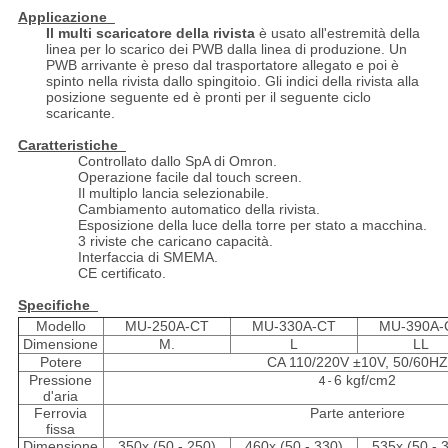
Applicazione
Il multi scaricatore della rivista
è usato all'estremità della
linea per lo scarico dei PWB dalla linea di produzione. Un
PWB arrivante è preso dal trasportatore allegato e poi è
spinto nella rivista dallo spingitoio. Gli indici della rivista alla
posizione seguente ed è pronti per il seguente ciclo
scaricante.
Caratteristiche
Controllato dallo SpA di Omron.
Operazione facile dal touch screen.
Il multiplo lancia selezionabile.
Cambiamento automatico della rivista.
Esposizione della luce della torre per stato a macchina.
3 riviste che caricano capacità.
Interfaccia di SMEMA.
CE certificato.
Specifiche
Modello
MU-250A-CT
MU-330A-CT
MU-390A-
Dimensione
M.
L
LL
Potere
CA 110/220V ±10V, 50/60HZ
Pressione
6 kgf/cm2
4 -
d'aria
Ferrovia
Parte anteriore
fissa
Dimensione
350x (50 - 250)
460x (50 - 330)
535x (50 - 