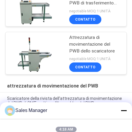
PWB di trasferimento
920mm
negotiable MOQ:1 UNITÀ
CONTATTO
Attrezzatura di
movimentazione del
PWB dello scaricatore
negotiable MOQ:1 UNITÀ
CONTATTO
attrezzatura di movimentazione del PWB
Scaricatore della rivista dell'attrezzatura di movimentazione
del PWB di SMT multi per l'Assemblea del PWB
Sales Manager
Multi attrezzatura di SMT dello scaricatore della rivista del
PWB controllata dallo SpA di Omron
4:18 AM