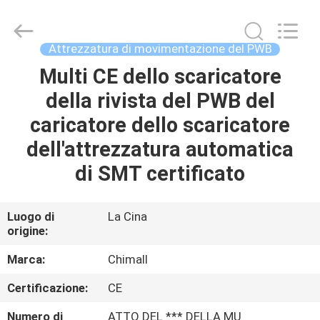
2025
Chimall
Electronic
Technology
Co.,
Attrezzatura di movimentazione del PWB
Limited.
All
Rights
Multi CE dello scaricatore
CASA
Reserved.
della rivista del PWB del
PRODOTTI
caricatore dello scaricatore
dell'attrezzatura automatica
CIRCA
di SMT certificato
NOI
Luogo di
La Cina
origine:
GIRO
DELLA
Marca:
Chimall
FABBRICA
Certificazione:
CE
Numero di
ATTO DEL *** DELLA MU