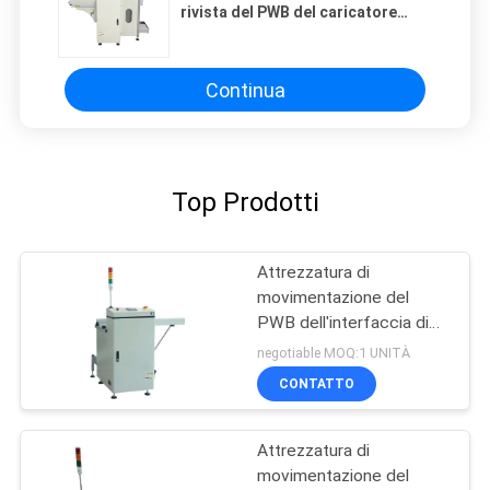
rivista del PWB del caricatore
dello scaricatore
dell'attrezzatura automatica di
SMT certificato
Continua
Top Prodotti
Attrezzatura di
movimentazione del
PWB dell'interfaccia di
SMEMA
negotiable MOQ:1 UNITÀ
CONTATTO
Attrezzatura di
movimentazione del