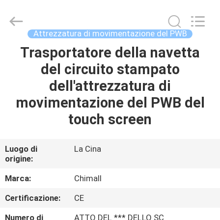
2025
Chimall
Electronic
Technology
Co.,
Attrezzatura di movimentazione del PWB
Limited.
All
Rights
Trasportatore della navetta
CASA
Reserved.
del circuito stampato
PRODOTTI
dell'attrezzatura di
movimentazione del PWB del
CIRCA
touch screen
NOI
Luogo di
La Cina
origine:
GIRO
DELLA
Marca:
Chimall
FABBRICA
Certificazione:
CE
Numero di
ATTO DEL *** DELLO SC