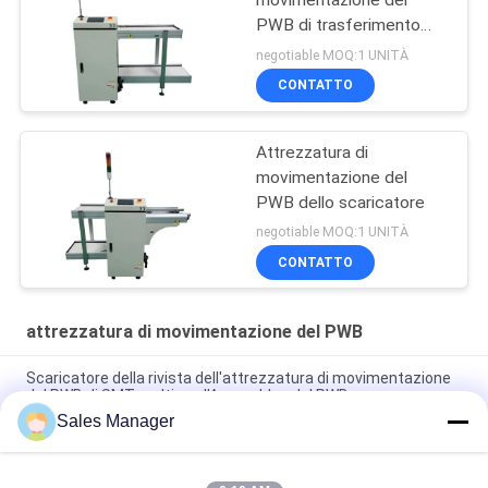
PWB di trasferimento
920mm
negotiable MOQ:1 UNITÀ
CONTATTO
Attrezzatura di
movimentazione del
PWB dello scaricatore
negotiable MOQ:1 UNITÀ
CONTATTO
attrezzatura di movimentazione del PWB
Scaricatore della rivista dell'attrezzatura di movimentazione
del PWB di SMT multi per l'Assemblea del PWB
Sales Manager
Multi attrezzatura di SMT dello scaricatore della rivista del
PWB controllata dallo SpA di Omron