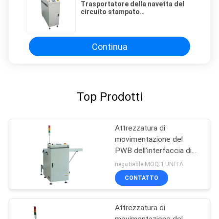
Trasportatore della navetta del
circuito stampato
dell'attrezzatura di
movimentazione del PWB del
touch screen
Continua
Top Prodotti
Attrezzatura di
movimentazione del
PWB dell'interfaccia di
SMEMA
negotiable MOQ:1 UNITÀ
CONTATTO
Attrezzatura di
movimentazione del