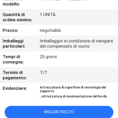
CONTROLLO
modello:
DI
Quantità di
1 UNITÀ
ordine minimo:
QUALITÀ
Prezzo:
negotiable
CONTATTICI
Imballaggi
Imballaggio in condizione di navigare
particolari:
del compensato di vuoto
RICHIEDA
Tempi di
25 giorni
consegna:
UNA
CITAZIONE
Termini di
T/T
pagamento:
Evidenziare:
Attrezzatura di superficie di tecnologia del
MAPPA
supporto
,
attrezzatura di movimentazione del bordo
DEL
SITO
MIGLIOR PREZZO