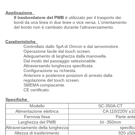
Applicazione
Il trasbordatore del PWB
è utilizzato per il trasporto dei
bordi da una linea in due linee o vice versa. L'orientamento
del bordo non è cambiato durante l'attraversamento.
Caratteristiche
Controllato dallo SpA di Omron e dal servomotore.
Operazione facile dal touch screen.
Adeguamento di larghezza dalla manovella.
Dal modo del passaggio selezionabile.
Attraversando lunghezza specificata.
Configurazione su richiesta.
Anteriore e posteriore posizioni di arresto dalla
regolazione del touch screen.
SMEMA compiacente.
CE certificato.
Specifiche
Modello
SC-350A-CT
Alimentazione elettrica
CA 110/220V ±1
Ferrovia fissa
Parte ante
Larghezza del PWB
350mm
50 -
Attraversamento della lunghezza
specific
Altezza di trasferimento
920 ±5