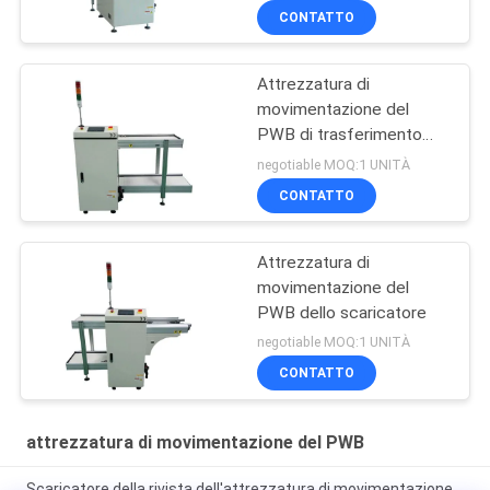
CONTATTO
Attrezzatura di
movimentazione del
PWB di trasferimento
920mm
negotiable MOQ:1 UNITÀ
CONTATTO
Attrezzatura di
movimentazione del
PWB dello scaricatore
negotiable MOQ:1 UNITÀ
CONTATTO
attrezzatura di movimentazione del PWB
Scaricatore della rivista dell'attrezzatura di movimentazione