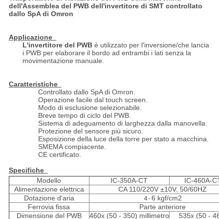
dell'Assemblea del PWB dell'invertitore di SMT controllato
dallo SpA di Omron
Applicazione
L'invertitore del PWB
è utilizzato per l'inversione/che lancia
i PWB per elaborare il bordo ad entrambi i lati senza la
movimentazione manuale.
Caratteristiche
Controllato dallo SpA di Omron.
Operazione facile dal touch screen.
Modo di esclusione selezionabile.
Breve tempo di ciclo del PWB.
Sistema di adeguamento di larghezza dalla manovella.
Protezione del sensore più sicuro.
Esposizione della luce della torre per stato a macchina.
SMEMA compiacente.
CE certificato.
Specifiche
Modello
IC-350A-CT
IC-460A-C
Alimentazione elettrica
CA 110/220V ±10V, 50/60HZ
Dotazione d'aria
6 kgf/cm2
4 -
Ferrovia fissa
Parte anteriore
Dimensione del PWB
460x (50 - 350) millimetro
535x (50 - 4