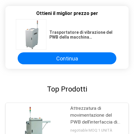
Ottieni il miglior prezzo per
Trasportatore di vibrazione del
PWB della macchina
dell'Assemblea del PWB
dell'invertitore di SMT controllato
dallo SpA di Omron
Continua
Top Prodotti
Attrezzatura di
movimentazione del
PWB dell'interfaccia di
SMEMA
negotiable MOQ:1 UNITÀ