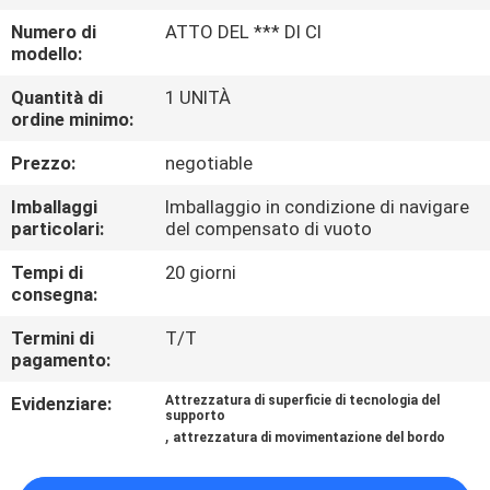
CONTROLLO
Numero di
ATTO DEL *** DI CI
DI
modello:
QUALITÀ
Quantità di
1 UNITÀ
ordine minimo:
CONTATTICI
Prezzo:
negotiable
Imballaggi
Imballaggio in condizione di navigare
RICHIEDA
particolari:
del compensato di vuoto
UNA
Tempi di
20 giorni
consegna:
CITAZIONE
Termini di
T/T
pagamento:
MAPPA
Evidenziare:
Attrezzatura di superficie di tecnologia del
DEL
supporto
,
attrezzatura di movimentazione del bordo
SITO