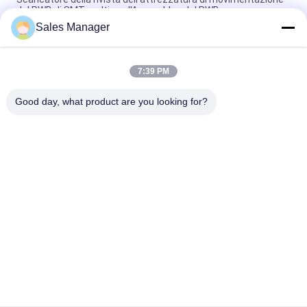
del PWB di SMT multi per l'Assemblea del PWB
Sales Manager
Multi attrezzatura di SMT dello scaricatore della rivista del
PWB controllata dallo SpA di Omron
7:39 PM
Caricatore regolabile 460C del PWB di SMT dell'attrezzatura di
movimentazione del PWB di alta precisione
Good day, what product are you looking for?
Categorie popolari
Tutti
Attrezzatura Di 
Trasportatore Del 
Movimentazione Del 
PWB
PWB
Cavo Componente 
Macchina 
Che Forma Macchina
Depaneling Del PWB
Contatore Del 
Miscelatore Della 
Componente 
Pasta Della Lega 
Elettronico
Per Saldatura
Anti Banco Da 
Ugello Di SMT
Lavoro Statico