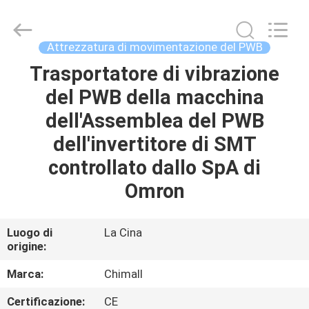
2025
Chimall
Electronic
Technology
Co.,
Attrezzatura di movimentazione del PWB
Limited.
All
Rights
Trasportatore di vibrazione
CASA
Reserved.
del PWB della macchina
PRODOTTI
dell'Assemblea del PWB
dell'invertitore di SMT
CIRCA
controllato dallo SpA di
NOI
Omron
GIRO
Luogo di
La Cina
origine:
DELLA
FABBRICA
Marca:
Chimall
Certificazione:
CE