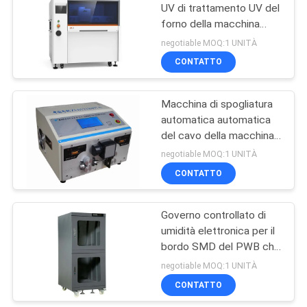
UV di trattamento UV del
forno della macchina
16
dell'Assemblea del PWB
negotiable MOQ:1 UNITÀ
SMT del touch screen in
CONTATTO
Ugello di SMT
linea
Macchina di spogliatura
automatica automatica
del cavo della macchina
di spogliatura del cavo di
negotiable MOQ:1 UNITÀ
9 posizioni
CONTATTO
14
anti banco da lavoro
Governo controllato di
umidità elettronica per il
statico
bordo SMD del PWB che
memorizza i materiali
negotiable MOQ:1 UNITÀ
CONTATTO