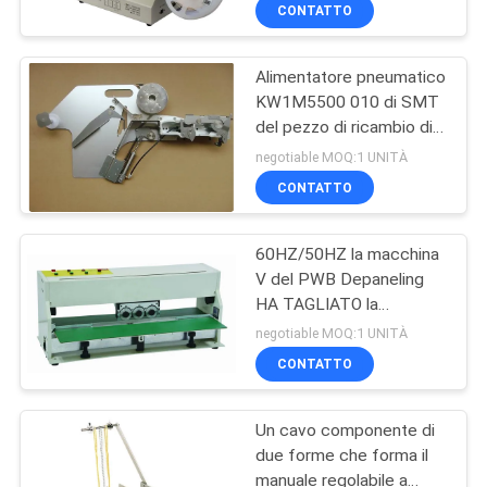
elettrica
CONTROLLO
CONTATTO
DI
Alimentatore pneumatico
QUALITÀ
47
KW1M5500 010 di SMT
del pezzo di ricambio di
Cavo componente
CONTATTICI
Yamaha di serie standard
negotiable MOQ:1 UNITÀ
che forma macchina
automatica del CL
CONTATTO
RICHIEDA
60HZ/50HZ la macchina
UNA
V del PWB Depaneling
CITAZIONE
HA TAGLIATO la
28
macchina del separatore
negotiable MOQ:1 UNITÀ
del PWB una garanzia da
macchina
MAPPA
CONTATTO
1 anno
DEL
depaneling del PWB
Un cavo componente di
SITO
due forme che forma il
manuale regolabile a