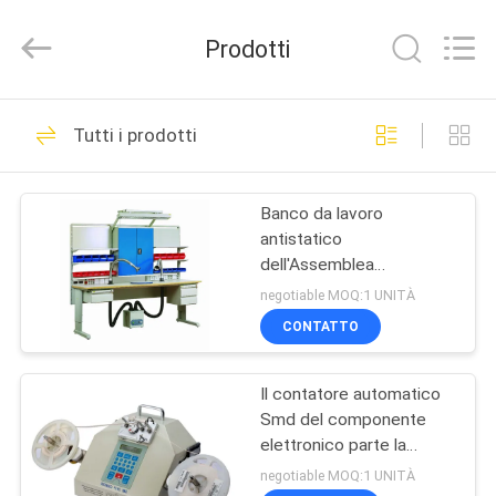
2026
Chimall
Electronic
Prodotti
Technology
Co.,
Limited.
All
Rights
CASA
49
Reserved.
Tutti i prodotti
attrezzatura di
PRODOTTI
movimentazione del
Banco da lavoro
antistatico
PWB
CIRCA
dell'Assemblea
NOI
elettronica, banco da
negotiable MOQ:1 UNITÀ
lavoro della cassaforte di
CONTATTO
industriale ESD
34
GIRO
Trasportatore del
Il contatore automatico
DELLA
Smd del componente
FABBRICA
PWB
elettronico parte la
contro alimentazione
negotiable MOQ:1 UNITÀ