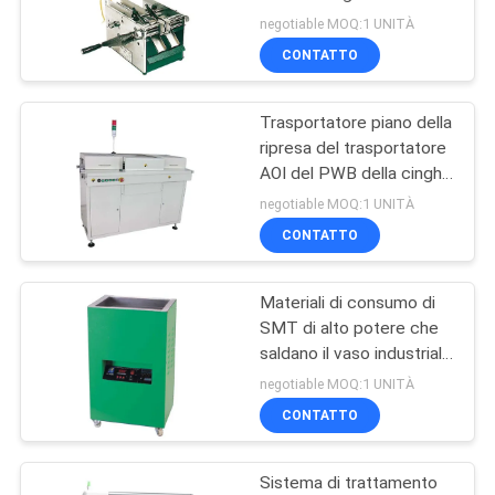
macchina di lunghezza di
PRIVACY
negotiable MOQ:1 UNITÀ
portata
CONTATTO
POLICY
11
contatore del
Trasportatore piano della
ripresa del trasportatore
componente
AOI del PWB della cinghia
di ESD controllato dallo
elettronico
negotiable MOQ:1 UNITÀ
SpA di Omron
CONTATTO
Materiali di consumo di
1
SMT di alto potere che
miscelatore della
saldano il vaso industriale
a macchina della lega per
negotiable MOQ:1 UNITÀ
pasta della lega per
saldatura del bagno
CONTATTO
saldatura
Sistema di trattamento