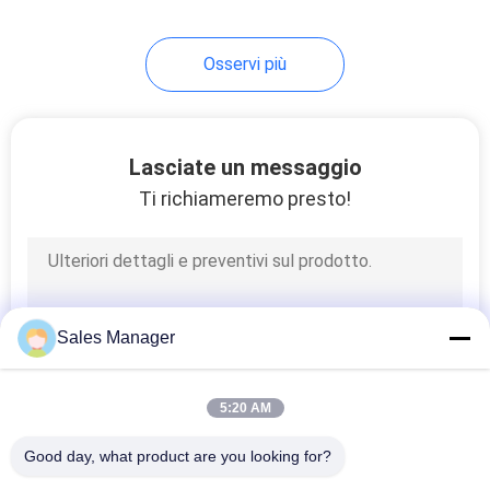
14
Osservi più
Governo asciutto
elettronico
Lasciate un messaggio
Ti richiameremo presto!
11
macchina di
Sales Manager
spogliatura
automatica del cavo
5:20 AM
Good day, what product are you looking for?