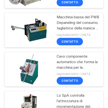
contro
CONTROLLO
CONTATTO
DI
Macchina bassa del PWB
QUALITÀ
47
Depaneling del consumo,
tagliatrice della manica di
Cavo componente
CONTATTICI
C 313
negotiable MOQ:1 UNITÀ
che forma macchina
CONTATTO
RICHIEDA
Cavo componente
UNA
automatico che forma la
CITAZIONE
macchina per la
28
frantumazione della
negotiable MOQ:1 UNITÀ
macchina C 308B IC
macchina
MAPPA
CONTATTO
32kg
DEL
depaneling del PWB
Lo SpA controlla
SITO
l'attrezzatura di
movimentazione del