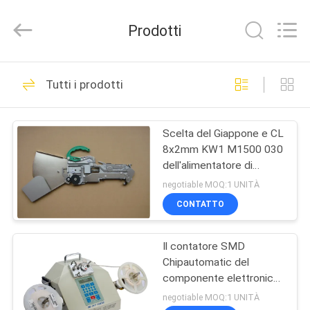
2026
Chimall
Electronic
Prodotti
Technology
Co.,
Limited.
All
Rights
CASA
49
Reserved.
Tutti i prodotti
attrezzatura di
PRODOTTI
movimentazione del
Scelta del Giappone e CL
8x2mm KW1 M1500 030
PWB
CIRCA
dell'alimentatore di
NOI
Yamaha dell'ugello di
negotiable MOQ:1 UNITÀ
vuoto del posto
CONTATTO
34
GIRO
Trasportatore del
Il contatore SMD
DELLA
Chipautomatic del
FABBRICA
PWB
componente elettronico
di doppio controllo parte
negotiable MOQ:1 UNITÀ