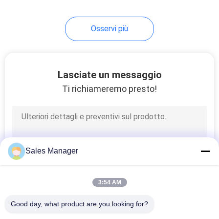
14
Osservi più
Governo asciutto
elettronico
Lasciate un messaggio
Ti richiameremo presto!
11
macchina di
Sales Manager
spogliatura
automatica del cavo
3:54 AM
Good day, what product are you looking for?