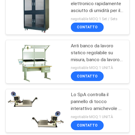
elettronico rapidamente
asciutto di umidità per il
16
rivestimento di industria
negotiable MOQ:1 Set / Sets
ESD
CONTATTO
Ugello di SMT
Anti banco da lavoro
statico regolabile su
misura, banco da lavoro
di industrie di produzione
negotiable MOQ:1 UNITÀ
CONTATTO
14
anti banco da lavoro
Lo SpA controlla il
pannello di tocco
statico
interattivo amichevole a
macchina di conteggio
negotiable MOQ:1 UNITÀ
componente di Smd
CONTATTO