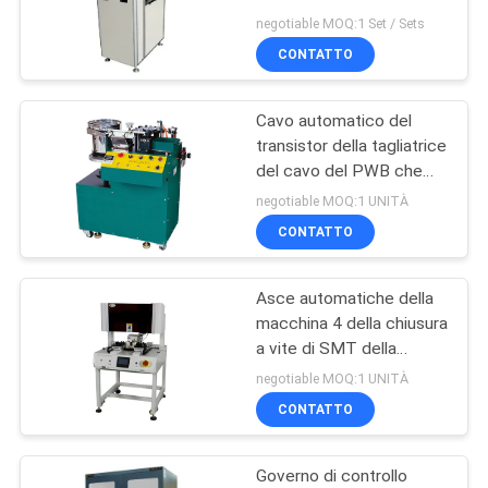
PWB, caricatore
PRIVACY
negotiable MOQ:1 Set / Sets
multifunzionale
CONTATTO
POLICY
dell'amplificatore di
11
SMEMA
contatore del
Cavo automatico del
transistor della tagliatrice
componente
del cavo del PWB che
forma macchina 4500
elettronico
negotiable MOQ:1 UNITÀ
Pcs/H
CONTATTO
Asce automatiche della
1
macchina 4 della chiusura
miscelatore della
a vite di SMT della
macchina ad alta velocità
negotiable MOQ:1 UNITÀ
pasta della lega per
dell'Assemblea
CONTATTO
saldatura
Governo di controllo