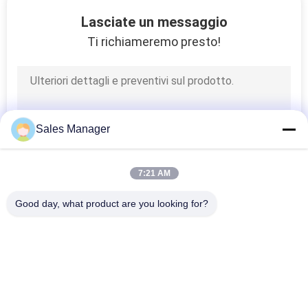
CONTROLLO
Lasciate un messaggio
DI
Ti richiameremo presto!
QUALITÀ
CONTATTICI
Sales Manager
RICHIEDA
UNA
7:21 AM
CITAZIONE
Good day, what product are you looking for?
Categorie popolari
Tutti
MAPPA
DEL
Attrezzatura Di 
Trasportatore Del 
SITO
Movimentazione Del 
PWB
PWB