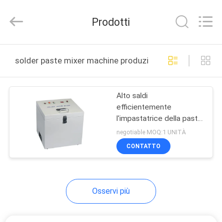
2026
Chimall
Electronic
Prodotti
Technology
Co.,
Limited.
All
Rights
CASA
Reserved.
solder paste mixer machine produzione online
PRODOTTI
Alto saldi
efficientemente
CIRCA
l'impastatrice della pasta
NOI
della lega per saldatura
negotiable MOQ:1 UNITÀ
della macchina del
CONTATTO
miscelatore della pasta
GIRO
DELLA
Osservi più
FABBRICA